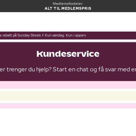
Medlemsfordeler:
ALT TIL MEDLEMSPRIS
ra rabatt på Sunday Steals ⚡ Kun søndag. Kun i appen.
Kundeservice
er trenger du hjelp? Start en chat og få svar med e