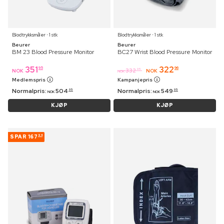
Blodtrykksmåler ⋅ 1 stk
Blodtrykksmåler ⋅ 1 stk
Beurer
Beurer
BM 23 Blood Pressure Monitor
BC27 Wrist Blood Pressure Monitor
351
322
95
96
332
95
NOK
NOK
NOK
Medlemspris
Kampanjepris
Normalpris:
504
Normalpris:
549
95
95
NOK
NOK
KJØP
KJØP
SPAR
167
94