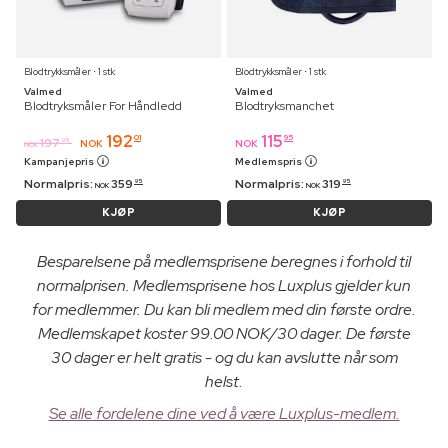
Blodtrykksmåler ⋅ 1 stk
Blodtrykksmåler ⋅ 1 stk
Valmed
Valmed
Blodtryksmåler For Håndledd
Blodtryksmanchet
192
115
01
95
197
95
NOK
NOK
NOK
Kampanjepris
Medlemspris
Normalpris:
359
Normalpris:
319
95
95
NOK
NOK
KJØP
KJØP
Besparelsene på medlemsprisene beregnes i forhold til
normalprisen. Medlemsprisene hos Luxplus gjelder kun
for medlemmer. Du kan bli medlem med din første ordre.
Medlemskapet koster 99.00 NOK/30 dager. De første
30 dager er helt gratis - og du kan avslutte når som
helst.
Se alle fordelene dine ved å være Luxplus-medlem.