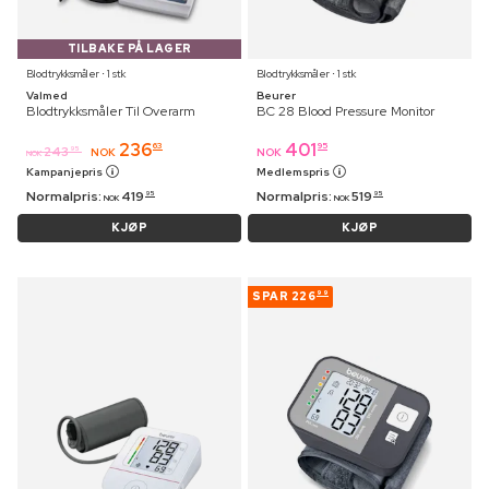
TILBAKE PÅ LAGER
Blodtrykksmåler ⋅ 1 stk
Blodtrykksmåler ⋅ 1 stk
Valmed
Beurer
Blodtrykksmåler Til Overarm
BC 28 Blood Pressure Monitor
236
401
63
95
243
95
NOK
NOK
NOK
Kampanjepris
Medlemspris
Normalpris:
419
Normalpris:
519
95
95
NOK
NOK
KJØP
KJØP
SPAR
226
99