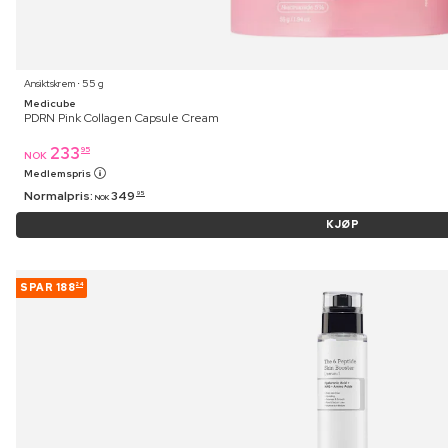
Ansiktskrem ⋅ 55 g
Medicube
PDRN Pink Collagen Capsule Cream
233
95
NOK
Medlemspris
Normalpris:
349
95
NOK
KJØP
SPAR
188
24