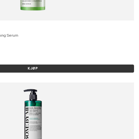
thing Serum
KJØP