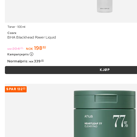
Toner ⋅ 100 ml
Cosrx
BHA Blackhead Power Liquid
198
80
204
95
NOK
NOK
Kampanjepris
Normalpris:
339
95
NOK
KJØP
SPAR
132
05