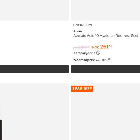
Serum ⋅ 30 ml
Anua
Azelaic Acid 10 Hyaluron Redness Soo
261
85
269
95
NOK
NOK
Kampanjepris
Normalpris:
365
95
NOK
SPAR
167
41