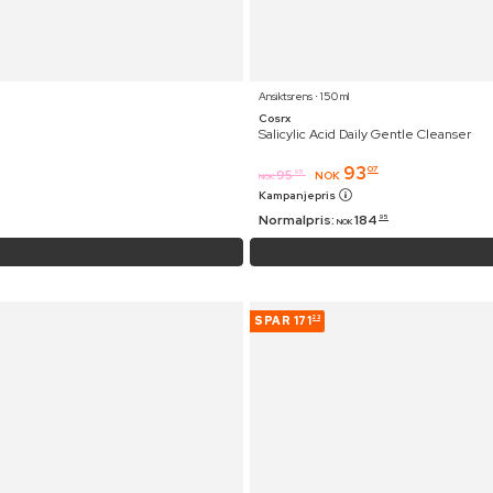
Ansiktsrens ⋅ 150 ml
Cosrx
Salicylic Acid Daily Gentle Cleanser
93
07
95
95
NOK
NOK
Kampanjepris
Normalpris:
184
95
NOK
SPAR
171
23