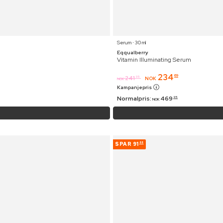
Serum ⋅ 30 ml
Eqqualberry
Vitamin Illuminating Serum
234
69
241
95
NOK
NOK
Kampanjepris
Normalpris:
469
95
NOK
SPAR
91
88