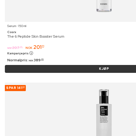
Serum ⋅ 150 ml
Cosrx
The 6 Peptide Skin Booster Serum
201
71
207
95
NOK
NOK
Kampanjepris
Normalpris:
389
95
NOK
KJØP
SPAR
141
15