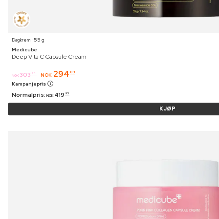
Dagkrem ⋅ 55 g
Medicube
Deep Vita C Capsule Cream
294
83
303
95
NOK
NOK
Kampanjepris
Normalpris:
419
95
NOK
KJØP