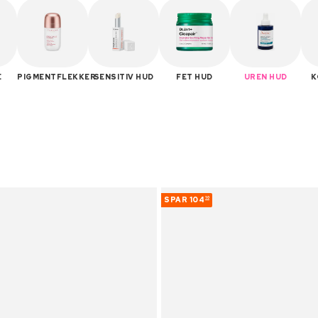
E
PIGMENTFLEKKER
SENSITIV HUD
FET HUD
UREN HUD
K
SPAR
104
10