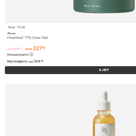
Toner ⋅ 70 stk
Anua
Heartleaf 77% Clear Pad
227
90
234
95
NOK
NOK
Kampanjepris
Normalpris:
359
95
NOK
KJØP