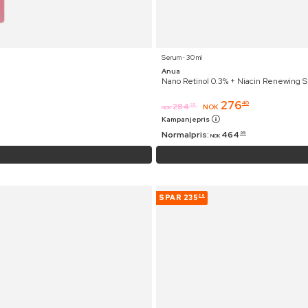
Serum ⋅ 30 ml
Anua
Nano Retinol 0.3% + Niacin Renewing 
276
40
284
95
NOK
NOK
Kampanjepris
Normalpris:
464
95
NOK
SPAR
235
26