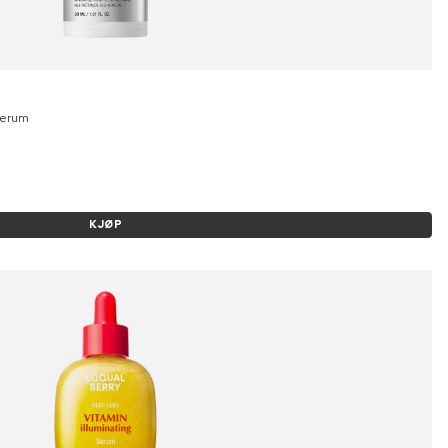
Serum
KJØP