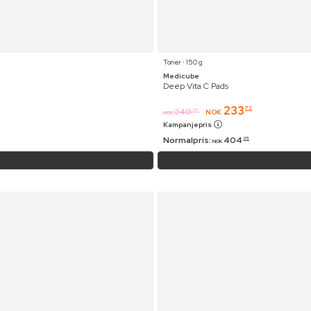
Toner ⋅ 150 g
Medicube
Deep Vita C Pads
233
72
240
95
NOK
NOK
Kampanjepris
Normalpris:
404
95
NOK