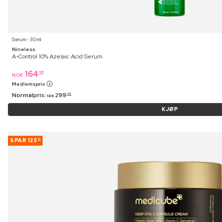
Serum ⋅ 30 ml
Nineless
A-Control 10% Azelaic Acid Serum
164
95
NOK
Medlemspris
Normalpris:
299
95
NOK
KJØP
SPAR
125
12