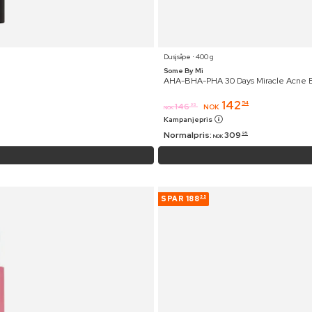
Dusjsåpe ⋅ 400 g
Some By Mi
AHA-BHA-PHA 30 Days Miracle Acne B
142
54
146
95
NOK
NOK
Kampanjepris
Normalpris:
309
95
NOK
SPAR
188
55