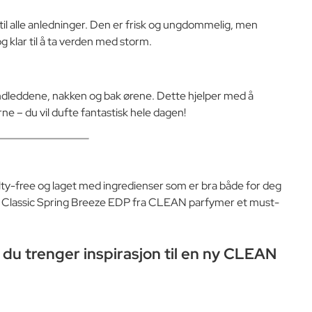
 til alle anledninger. Den er frisk og ungdommelig, men
 og klar til å ta verden med storm.
håndleddene, nakken og bak ørene. Dette hjelper med å
rne – du vil dufte fantastisk hele dagen!
lty-free og laget med ingredienser som er bra både for deg
ean Classic Spring Breeze EDP fra CLEAN parfymer et must-
 du trenger inspirasjon til en ny CLEAN