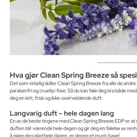
Hva gjør Clean Spring Breeze så spesi
Det som virkelig skiller Clean Spring Breeze fra alle de andr
parabenfri og cruelty-free. Så du kan føle deg bra både med
deg en lett, frisk og ikke-overveldende duft.
Langvarig duft – hele dagen lang
En av de beste tingene med Clean Spring Breeze EDP er at d
duften blir værende hele dagen og gir deg en følelse av renh
å gjøre deg glad hele dagen, er denne et must-have!