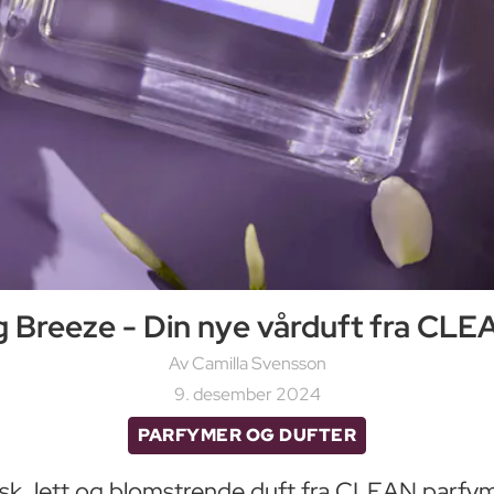
g Breeze - Din nye vårduft fra CL
Av Camilla Svensson
9. desember 2024
PARFYMER OG DUFTER
risk, lett og blomstrende duft fra CLEAN parfym