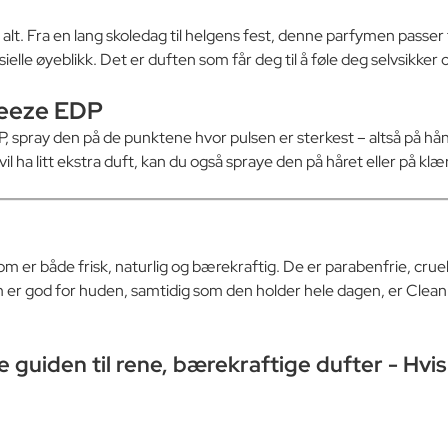
l alt. Fra en lang skoledag til helgens fest, denne parfymen passer
pesielle øyeblikk. Det er duften som får deg til å føle deg selvsikker
Breeze EDP
DP, spray den på de punktene hvor pulsen er sterkest – altså på 
l ha litt ekstra duft, kan du også spraye den på håret eller på klæ
m er både frisk, naturlig og bærekraftig. De er parabenfrie, crue
 som er god for huden, samtidig som den holder hele dagen, er Cl
guiden til rene, bærekraftige dufter
- Hvis