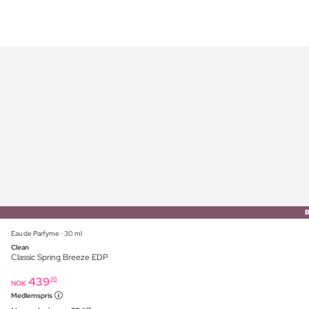
Eau de Parfyme ⋅ 30 ml
Clean
Classic Spring Breeze EDP
439
95
NOK
Medlemspris
95