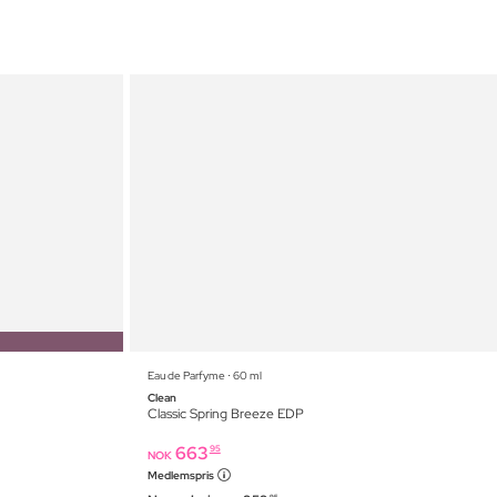
Eau de Parfyme ⋅ 60 ml
Clean
Classic Spring Breeze EDP
663
95
NOK
Medlemspris
95