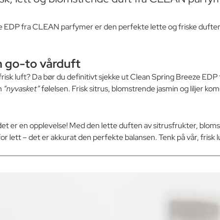
ze EDP fra CLEAN parfymer er den perfekte lette og friske dufte
n go-to vårduft
g frisk luft? Da bør du definitivt sjekke ut Clean Spring Breeze E
n
“nyvasket”
følelsen. Frisk sitrus, blomstrende jasmin og liljer
et er en opplevelse! Med den lette duften av sitrusfrukter, bloms
or lett – det er akkurat den perfekte balansen. Tenk på vår, frisk