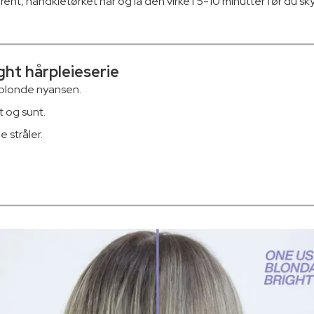
rent, håndkletørket hår og la den virke i 5-10 minutter før du skyl
ht hårpleieserie
 blonde nyansen.
t og sunt.
 stråler.