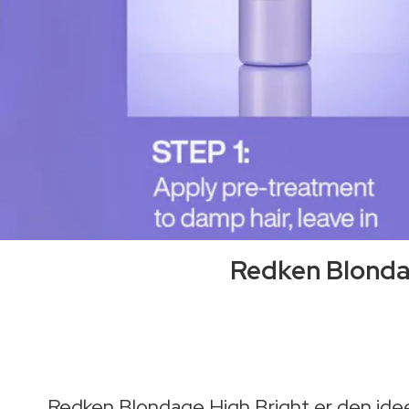
Redken Blondag
Redken Blondage High Bright er den ideell