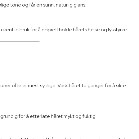
lige tone og får en sunn, naturlig glans.
r ukentlig bruk for å opprettholde hårets helse og lysstyrke.
ner ofte er mest synlige. Vask håret to ganger for å sikre
 grundig for å etterlate håret mykt og fuktig.