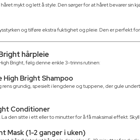
ret mykt og lett å style. Den sørger for at håret bevarer sin kjø
ysstyrken og tilføre ekstra fuktighet og pleie. Den er perfekt fo
right hårpleie
h Bright, følg denne enkle 3-trinns rutinen:
e High Bright Shampoo
 rens grundig, spesielt i lengdene og tuppene, der gule underto
ght Conditioner
 den sitte i ett eller to minutter for å få maksimal effekt. Skyll
t Mask (1-2 ganger i uken)