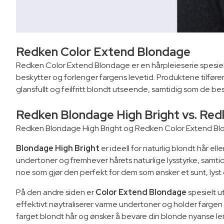
Redken Color Extend Blondage
Redken Color Extend Blondage er en hårpleieserie spesielt
beskytter og forlenger fargens levetid. Produktene tilfør
glansfullt og feilfritt blondt utseende, samtidig som de be
Redken Blondage High Bright
vs.
Red
Redken Blondage High Bright og Redken Color Extend Blond
Blondage High Bright
er ideell for naturlig blondt hår e
undertoner og fremhever hårets naturlige lysstyrke, samti
noe som gjør den perfekt for dem som ønsker et sunt, lyst 
På den andre siden er
Color Extend Blondage
spesielt u
effektivt nøytraliserer varme undertoner og holder fargen k
farget blondt hår og ønsker å bevare din blonde nyanse le