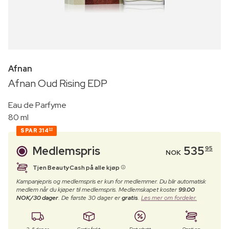
Afnan
Afnan Oud Rising EDP
Eau de Parfyme
80 ml
SPAR
314
00
Medlemspris
535
95
NOK
Tjen BeautyCash på alle kjøp
Kampanjepris og medlemspris er kun for medlemmer. Du blir automatisk
medlem når du kjøper til medlemspris. Medlemskapet koster
99.00
NOK/30 dager
. De første 30 dager er
gratis
.
Les mer om fordeler.