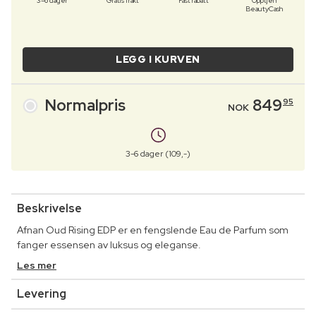
3–6 dager
Gratis frakt
Fast rabatt
Opptjen
BeautyCash
LEGG I KURVEN
Normalpris
849
95
NOK
3-6 dager (109,-)
Beskrivelse
Afnan Oud Rising EDP er en fengslende Eau de Parfum som
fanger essensen av luksus og eleganse.
Les mer
Levering