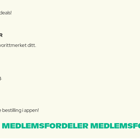
deals!
R
orittmerket ditt.
g.
bestilling i appen!
 MEDLEMSFORDELER MEDLEMSF