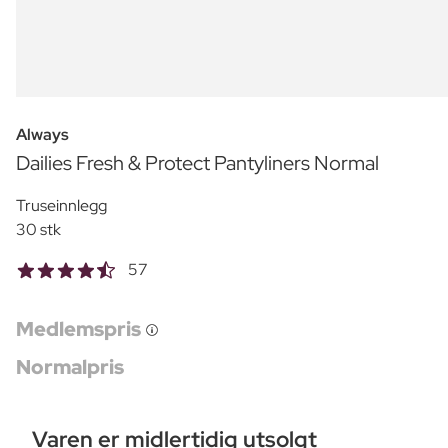
Always
Dailies Fresh & Protect Pantyliners Normal
Truseinnlegg
30 stk
57
Medlemspris
Normalpris
Varen er midlertidig utsolgt