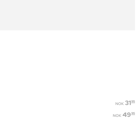
31
95
NOK
49
95
NOK