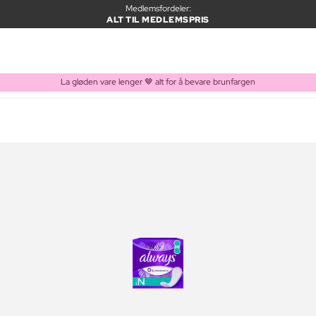
Medlemsfordeler:
ALT TIL MEDLEMSPRIS
La gløden vare lenger 🤎 alt for å bevare brunfargen
VARE LAGT I HANDLEKURVEN
Kjøpes ofte sammen med