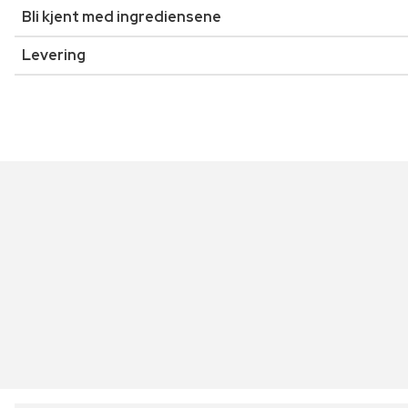
Bli kjent med ingrediensene
Levering