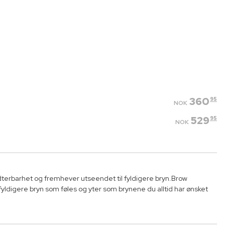
360
95
NOK
529
95
NOK
terbarhet og fremhever utseendet til fyldigere bryn.Brow
fyldigere bryn som føles og yter som brynene du alltid har ønsket