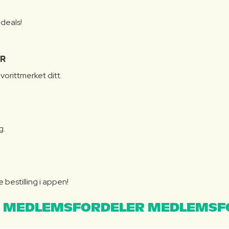
S
 deals!
R
vorittmerket ditt.
g.
bestilling i appen!
 MEDLEMSFORDELER MEDLEMSF