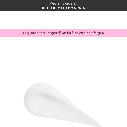
Medlemsfordeler:
ALT TIL MEDLEMSPRIS
La gløden vare lenger 🤎 alt for å bevare brunfargen
VARE LAGT I HANDLEKURVEN
Kjøpes ofte sammen med