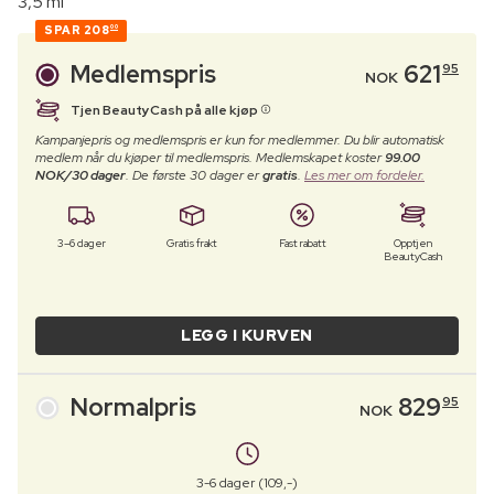
3,5 ml
SPAR
208
00
Medlemspris
621
95
NOK
Tjen BeautyCash på alle kjøp
Kampanjepris og medlemspris er kun for medlemmer. Du blir automatisk
medlem når du kjøper til medlemspris. Medlemskapet koster
99.00
NOK/30 dager
. De første 30 dager er
gratis
.
Les mer om fordeler.
3–6 dager
Gratis frakt
Fast rabatt
Opptjen
BeautyCash
LEGG I KURVEN
Normalpris
829
95
NOK
3-6 dager (109,-)