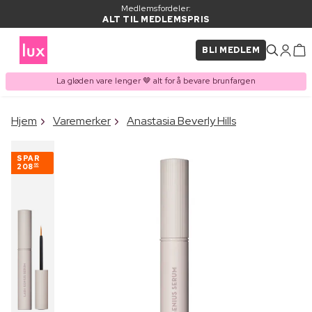
Medlemsfordeler:
ALT TIL MEDLEMSPRIS
BLI MEDLEM
La gløden vare lenger 🤎 alt for å bevare brunfargen
×
Hjem
Varemerker
Anastasia Beverly Hills
VARE LAGT I
Kjøpes ofte sammen med
HANDLEKURVEN
SPAR
208
00