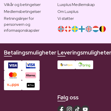
Vilkår og betingelser
Luxplus Medlemskap
Medlemsbetingelser
Om Luxplus
Retningslinjer for
Vi støtter
personvern og
informasjonskapsler
Betalingsmuligheter
Leveringsmulighete
Følg oss