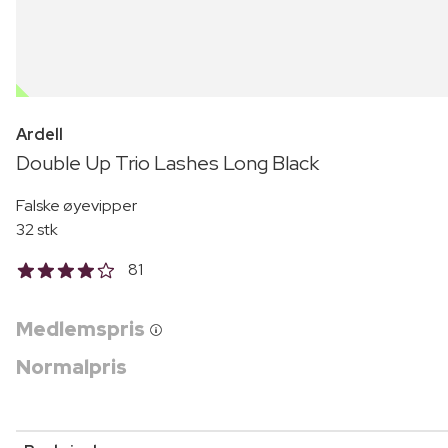
OUTLET
Ardell
Double Up Trio Lashes Long Black
Falske øyevipper
32 stk
81
Medlemspris
Normalpris