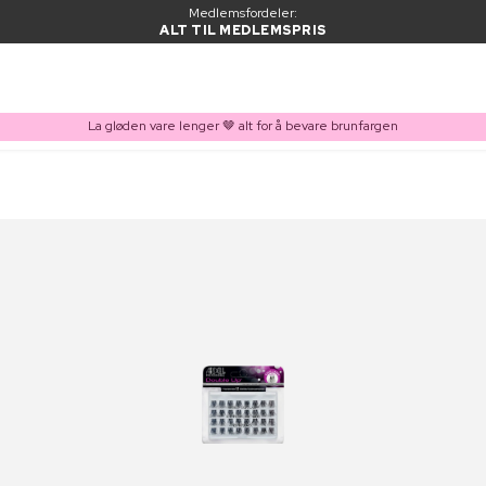
Medlemsfordeler:
ALT TIL MEDLEMSPRIS
La gløden vare lenger 🤎 alt for å bevare brunfargen
VARE LAGT I HANDLEKURVEN
Kjøpes ofte sammen med