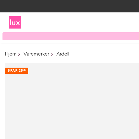
Hjem
Varemerker
Ardell
SPAR
25
00