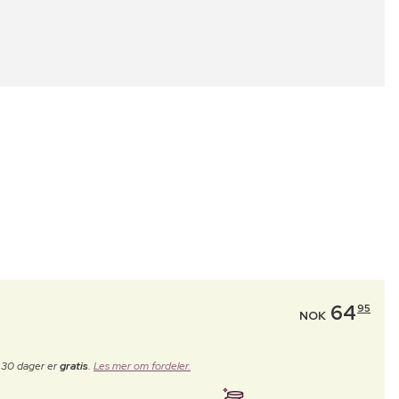
64
95
NOK
e 30 dager er
gratis
.
Les mer om fordeler.