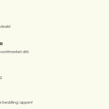
S
 deals!
R
vorittmerket ditt.
g.
bestilling i appen!