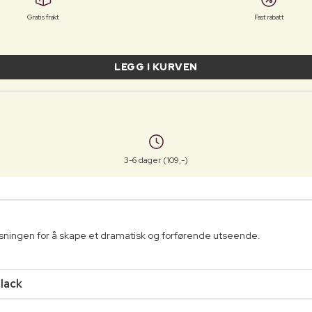
Gratis frakt
Fast rabatt
LEGG I KURVEN
3-6 dager (109,-)
øsningen for å skape et dramatisk og forførende utseende.
lack