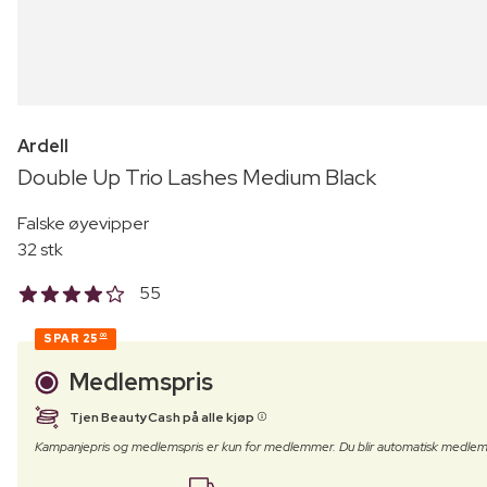
Ardell
Double Up Trio Lashes Medium Black
Falske øyevipper
32 stk
55
SPAR
25
00
Medlemspris
Tjen BeautyCash på alle kjøp
Kampanjepris og medlemspris er kun for medlemmer. Du blir automatisk medlem