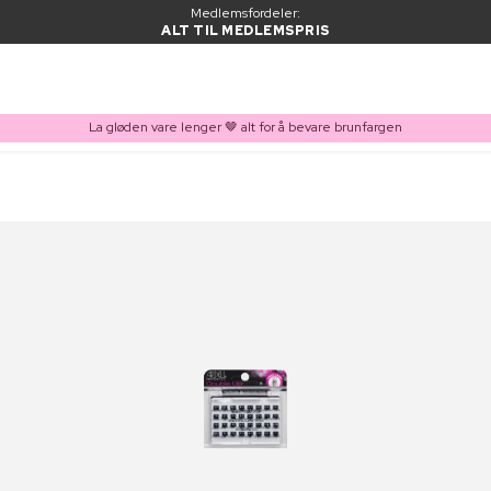
Medlemsfordeler:
ALT TIL MEDLEMSPRIS
La gløden vare lenger 🤎 alt for å bevare brunfargen
VARE LAGT I HANDLEKURVEN
Kjøpes ofte sammen med