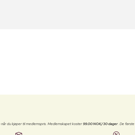
 når du kjøper til medlemspris. Medlemskapet koster
99.00 NOK/30 dager
. De først