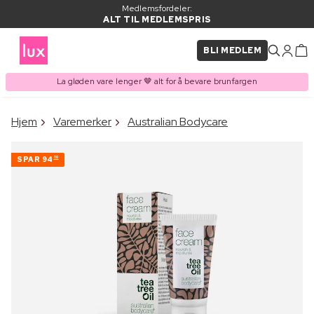
Medlemsfordeler:
ALT TIL MEDLEMSPRIS
BLI MEDLEM
La gløden vare lenger 🤎 alt for å bevare brunfargen
×
Hjem
Varemerker
Australian Bodycare
VARE LAGT I
Kjøpes ofte sammen med
HANDLEKURVEN
SPAR
94
00