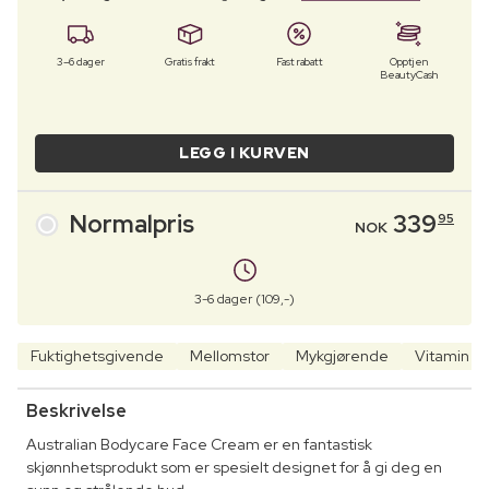
3–6 dager
Gratis frakt
Fast rabatt
Opptjen
BeautyCash
LEGG I KURVEN
Normalpris
339
95
NOK
3-6 dager (109,-)
Fuktighetsgivende
Mellomstor
Mykgjørende
Vitamin e
Beskrivelse
Australian Bodycare Face Cream er en fantastisk
skjønnhetsprodukt som er spesielt designet for å gi deg en