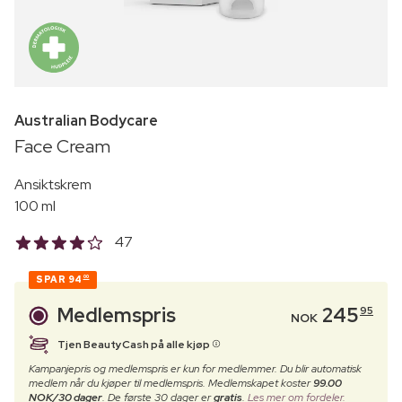
Australian Bodycare
Face Cream
Ansiktskrem
100 ml
47
SPAR
94
00
Medlemspris
245
95
NOK
Tjen BeautyCash på alle kjøp
Kampanjepris og medlemspris er kun for medlemmer. Du blir automatisk
medlem når du kjøper til medlemspris. Medlemskapet koster
99.00
NOK/30 dager
. De første 30 dager er
gratis
.
Les mer om fordeler.