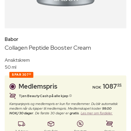
Babor
Collagen Peptide Booster Cream
Ansiktskrem
50 ml
SPAR
307
00
Medlemspris
1087
95
NOK
Tjen BeautyCash på alle kjøp
Kampanjepris og medlemspris er kun for medlemmer. Du blir automatisk
medlem når du kjøper til medlemspris. Medlemskapet koster
99.00
NOK/30 dager
. De første 30 dager er
gratis
.
Les mer om fordeler.