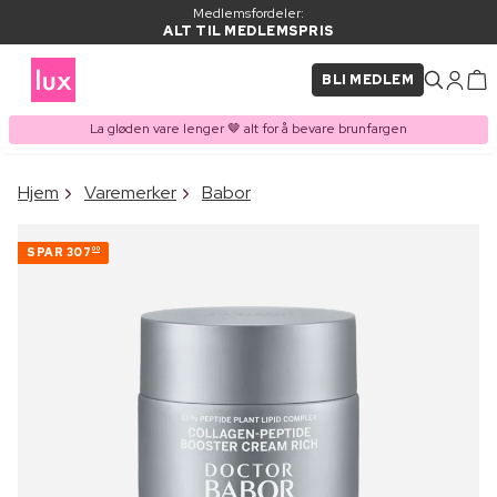
Medlemsfordeler:
ALT TIL MEDLEMSPRIS
BLI MEDLEM
La gløden vare lenger 🤎 alt for å bevare brunfargen
×
Hjem
Varemerker
Babor
VARE LAGT I
Kjøpes ofte sammen med
HANDLEKURVEN
SPAR
307
00