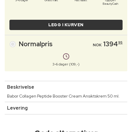
3–6 dager
Gratis frakt
Fast rabatt
Opptjen
BeautyCash
LEGG I KURVEN
Normalpris
1394
95
NOK
3-6 dager (109,-)
Beskrivelse
Babor Collagen Peptide Booster Cream Ansiktskrem 50 ml.
Levering