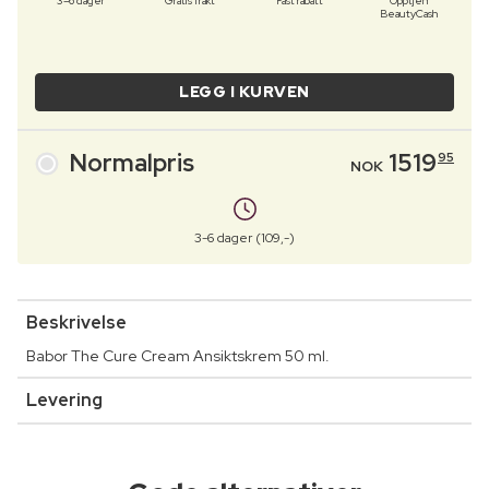
3–6 dager
Gratis frakt
Fast rabatt
Opptjen
BeautyCash
LEGG I KURVEN
Normalpris
1519
95
NOK
3-6 dager (109,-)
Beskrivelse
Babor The Cure Cream Ansiktskrem 50 ml.
Levering