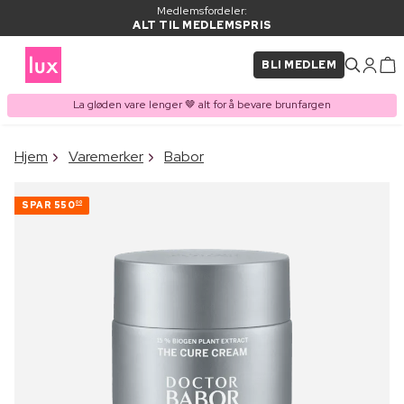
Medlemsfordeler:
ALT TIL MEDLEMSPRIS
BLI MEDLEM
La gløden vare lenger 🤎 alt for å bevare brunfargen
×
Hjem
Varemerker
Babor
VARE LAGT I
Kjøpes ofte sammen med
HANDLEKURVEN
SPAR
550
00