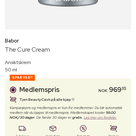
Babor
The Cure Cream
Ansiktskrem
50 ml
SPAR
550
00
Medlemspris
969
95
NOK
Tjen BeautyCash på alle kjøp
Kampanjepris og medlemspris er kun for medlemmer. Du blir automatisk
medlem når du kjøper til medlemspris. Medlemskapet koster
99.00
NOK/30 dager
. De første 30 dager er
gratis
.
Les mer om fordeler.