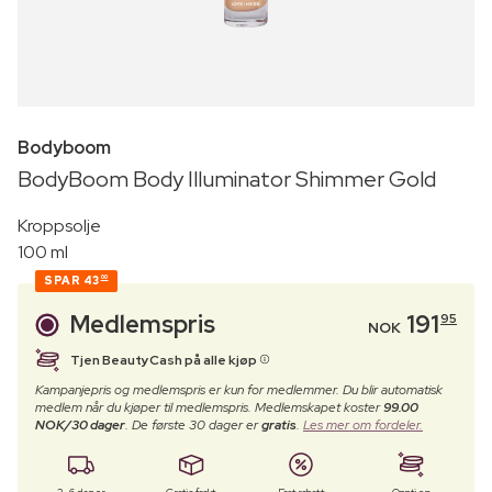
Bodyboom
BodyBoom Body Illuminator Shimmer Gold
Kroppsolje
100 ml
SPAR
43
00
Medlemspris
191
95
NOK
Tjen BeautyCash på alle kjøp
Kampanjepris og medlemspris er kun for medlemmer. Du blir automatisk
medlem når du kjøper til medlemspris. Medlemskapet koster
99.00
NOK/30 dager
. De første 30 dager er
gratis
.
Les mer om fordeler.