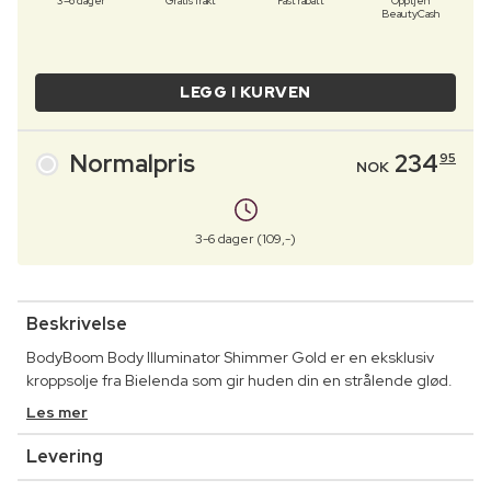
3–6 dager
Gratis frakt
Fast rabatt
Opptjen
BeautyCash
LEGG I KURVEN
Normalpris
234
95
NOK
3-6 dager (109,-)
Beskrivelse
BodyBoom Body Illuminator Shimmer Gold er en eksklusiv
kroppsolje fra Bielenda som gir huden din en strålende glød.
Les mer
Levering