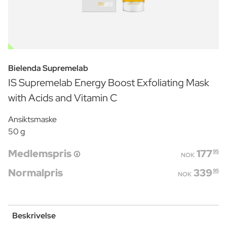
OUTLET
Bielenda Supremelab
IS Supremelab Energy Boost Exfoliating Mask
with Acids and Vitamin C
Ansiktsmaske
50 g
Medlemspris
177
95
NOK
Normalpris
339
95
NOK
Beskrivelse