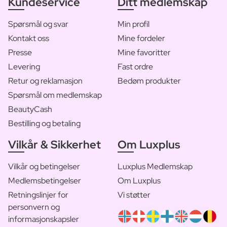
Kundeservice
Ditt medlemskap
Spørsmål og svar
Min profil
Kontakt oss
Mine fordeler
Presse
Mine favoritter
Levering
Fast ordre
Retur og reklamasjon
Bedøm produkter
Spørsmål om medlemskap
BeautyCash
Bestilling og betaling
Vilkår & Sikkerhet
Om Luxplus
Vilkår og betingelser
Luxplus Medlemskap
Medlemsbetingelser
Om Luxplus
Retningslinjer for
Vi støtter
personvern og
informasjonskapsler