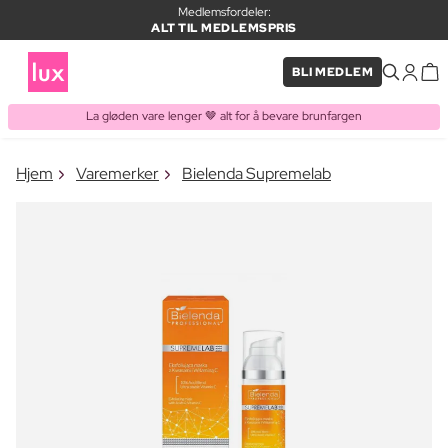
Medlemsfordeler:
ALT TIL MEDLEMSPRIS
BLI MEDLEM
La gløden vare lenger 🤎 alt for å bevare brunfargen
×
Hjem
Varemerker
Bielenda Supremelab
VARE LAGT I HANDLEKURVEN
Kjøpes ofte sammen med