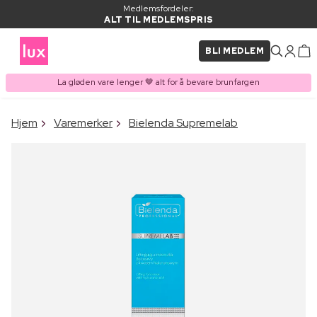
Medlemsfordeler:
ALT TIL MEDLEMSPRIS
BLI MEDLEM
La gløden vare lenger 🤎 alt for å bevare brunfargen
×
Hjem
Varemerker
Bielenda Supremelab
VARE LAGT I
Kjøpes ofte sammen med
HANDLEKURVEN