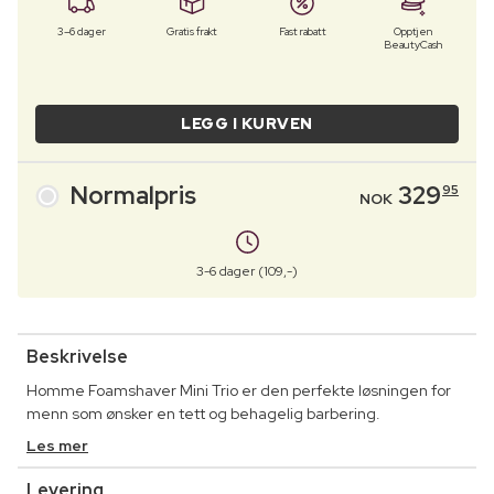
3–6 dager
Gratis frakt
Fast rabatt
Opptjen
BeautyCash
LEGG I KURVEN
Normalpris
329
95
NOK
3-6 dager (109,-)
Beskrivelse
Homme Foamshaver Mini Trio er den perfekte løsningen for
menn som ønsker en tett og behagelig barbering.
Les mer
Levering