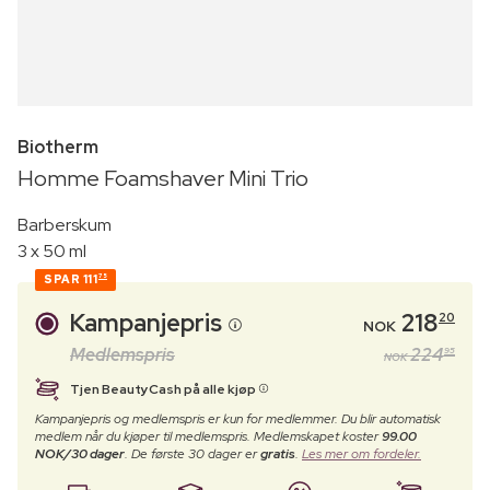
Biotherm
Homme Foamshaver Mini Trio
Barberskum
3 x 50 ml
SPAR
111
75
Kampanjepris
218
20
NOK
Medlemspris
224
95
NOK
Tjen BeautyCash på alle kjøp
Kampanjepris og medlemspris er kun for medlemmer. Du blir automatisk
medlem når du kjøper til medlemspris. Medlemskapet koster
99.00
NOK/30 dager
. De første 30 dager er
gratis
.
Les mer om fordeler.