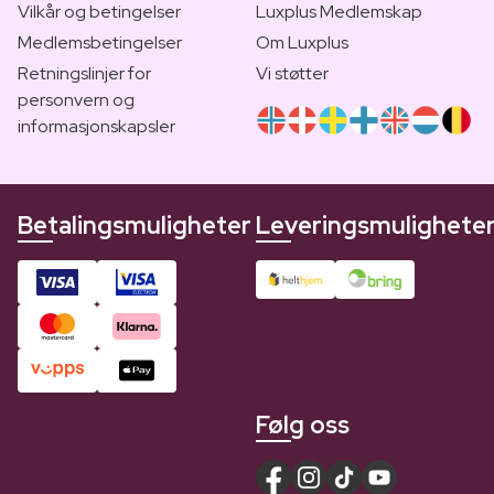
Vilkår og betingelser
Luxplus Medlemskap
Medlemsbetingelser
Om Luxplus
Retningslinjer for
Vi støtter
personvern og
informasjonskapsler
Betalingsmuligheter
Leveringsmulighete
Følg oss