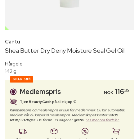
OUTLET
Cantu
Shea Butter Dry Deny Moisture Seal Gel Oil
Hårgele
142 g
SPAR
58
00
Medlemspris
116
95
NOK
Tjen BeautyCash på alle kjøp
Kampanjepris og medlemspris er kun for medlemmer. Du blir automatisk
medlem når du kjøper til medlemspris. Medlemskapet koster
99.00
NOK/30 dager
. De første 30 dager er
gratis
.
Les mer om fordeler.