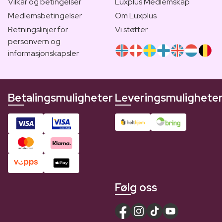
Vilkår og betingelser
Luxplus Medlemskap
Medlemsbetingelser
Om Luxplus
Retningslinjer for
Vi støtter
personvern og
informasjonskapsler
Betalingsmuligheter
Leveringsmulighete
Følg oss