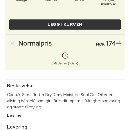
3–6 dager
Gratis frakt
Fast rabatt
Opptjen
BeautyCash
LEGG I KURVEN
Normalpris
174
95
NOK
3-6 dager (109,-)
Beskrivelse
Cantu's Shea Butter Dry Deny Moisture Seal Gel Oil er en
allsidig hårgelé som gir håret ditt optimal fuktighetsbevaring
og støtte til styling.
Les mer
Levering