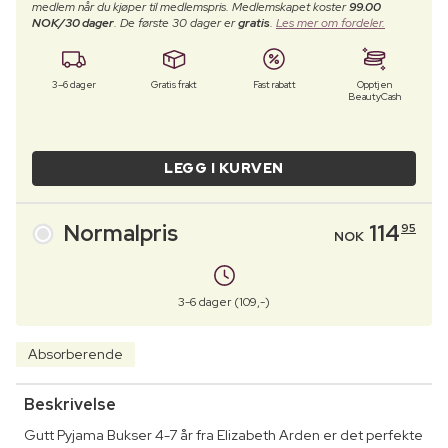
medlem når du kjøper til medlemspris. Medlemskapet koster
99.00
NOK/30 dager
. De første 30 dager er
gratis
.
Les mer om fordeler.
3–6 dager
Gratis frakt
Fast rabatt
Opptjen
BeautyCash
LEGG I KURVEN
Normalpris
114
95
NOK
3-6 dager (109,-)
Absorberende
Beskrivelse
Gutt Pyjama Bukser 4-7 år fra Elizabeth Arden er det perfekte