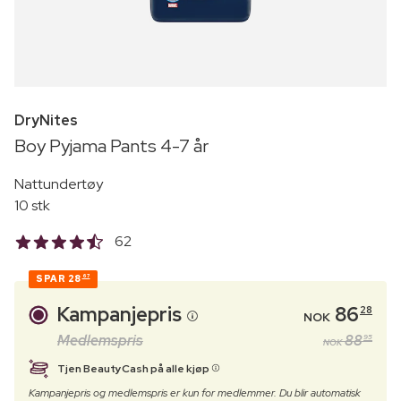
DryNites
Boy Pyjama Pants 4-7 år
Nattundertøy
10 stk
62
SPAR
28
67
Kampanjepris
86
28
NOK
Medlemspris
88
95
NOK
Tjen BeautyCash på alle kjøp
Kampanjepris og medlemspris er kun for medlemmer. Du blir automatisk