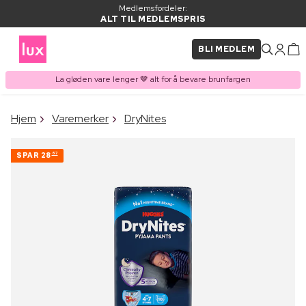
Medlemsfordeler:
ALT TIL MEDLEMSPRIS
BLI MEDLEM
La gløden vare lenger 🤎 alt for å bevare brunfargen
×
Hjem
Varemerker
DryNites
VARE LAGT I
Kjøpes ofte sammen med
HANDLEKURVEN
SPAR
28
67