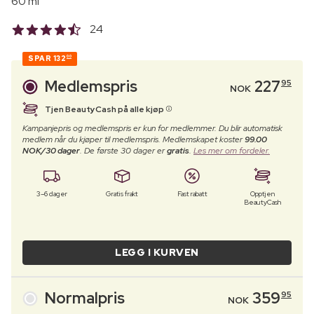
60 ml
24
SPAR
132
00
Medlemspris
227
95
NOK
Tjen BeautyCash på alle kjøp
Kampanjepris og medlemspris er kun for medlemmer. Du blir automatisk
medlem når du kjøper til medlemspris. Medlemskapet koster
99.00
NOK/30 dager
. De første 30 dager er
gratis
.
Les mer om fordeler.
3–6 dager
Gratis frakt
Fast rabatt
Opptjen
BeautyCash
LEGG I KURVEN
Normalpris
359
95
NOK