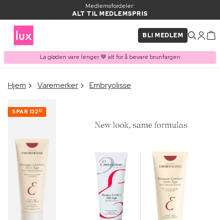
Medlemsfordeler:
ALT TIL MEDLEMSPRIS
BLI MEDLEM
La gløden vare lenger 🤎 alt for å bevare brunfargen
×
Hjem
Varemerker
Embryolisse
VARE LAGT I
Kjøpes ofte sammen med
HANDLEKURVEN
SPAR
132
00