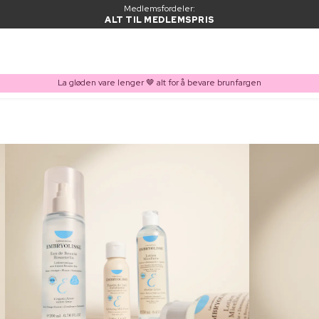
Medlemsfordeler:
ALT TIL MEDLEMSPRIS
La gløden vare lenger 🤎 alt for å bevare brunfargen
VARE LAGT I HANDLEKURVEN
Kjøpes ofte sammen med