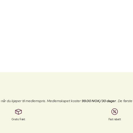
 når du kjøper til medlemspris. Medlemskapet koster
99.00 NOK/30 dager
. De først
Gratis frakt
Fast rabatt