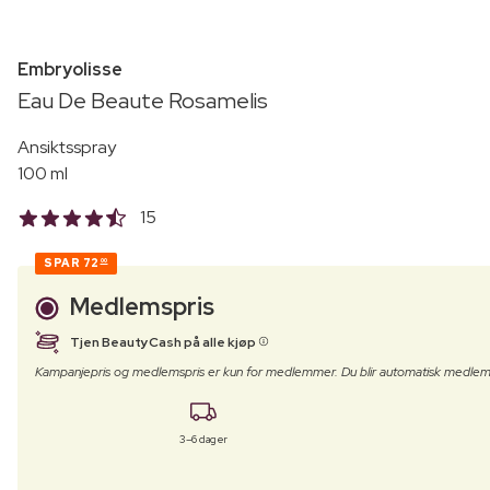
Embryolisse
Eau De Beaute Rosamelis
Ansiktsspray
100 ml
15
SPAR
72
00
Medlemspris
Tjen BeautyCash på alle kjøp
Kampanjepris og medlemspris er kun for medlemmer. Du blir automatisk medlem
3–6 dager