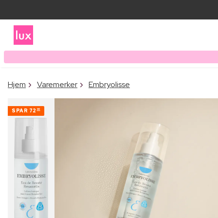
Hjem
Varemerker
Embryolisse
SPAR
72
00