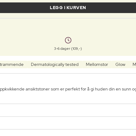
LEGG I KURVEN
3-6 dager (109,-)
trammende
Dermatologically tested
Mellomstor
Glow
M
pkvikkende ansiktstoner som er perfekt for å gi huden din en sunn o