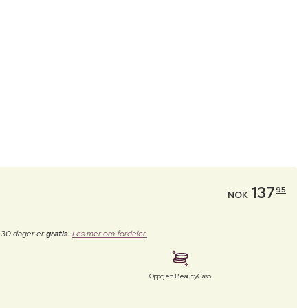
137
95
NOK
e 30 dager er
gratis
.
Les mer om fordeler.
Opptjen BeautyCash