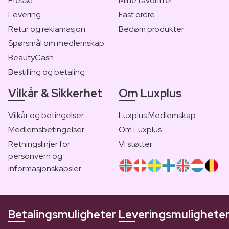
Presse
Mine favoritter
Levering
Fast ordre
Retur og reklamasjon
Bedøm produkter
Spørsmål om medlemskap
BeautyCash
Bestilling og betaling
Vilkår & Sikkerhet
Om Luxplus
Vilkår og betingelser
Luxplus Medlemskap
Medlemsbetingelser
Om Luxplus
Retningslinjer for
Vi støtter
personvern og
informasjonskapsler
Betalingsmuligheter
Leveringsmulighete