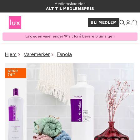
Medlemsfordeler:
ALT TIL MEDLEMSPRIS
BLI MEDLEM
La gløden vare lenger 🤎 alt for å bevare brunfargen
×
Hjem
Varemerker
Fanola
VARE LAGT I
Kjøpes ofte sammen med
HANDLEKURVEN
SPAR
76
30