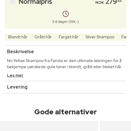
Normalpris
279
95
NOK
3-6 dager (109,-)
Blondt hår
Grått hår
Farget hår
Silver Shampoo
Farg
Beskrivelse
No Yellow Shampoo fra Fanola er den ultimate løsningen for å
bekjempe uønskede gule toner i blondt, grått eller bleket hår.
Les mer
Levering
Gode alternativer