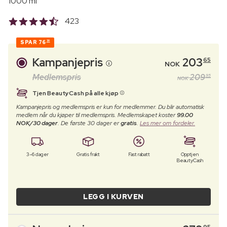
1000 ml
423
SPAR
76
30
Kampanjepris
203
65
NOK
Medlemspris
209
95
NOK
Tjen BeautyCash på alle kjøp
Kampanjepris og medlemspris er kun for medlemmer. Du blir automatisk
medlem når du kjøper til medlemspris. Medlemskapet koster
99.00
NOK/30 dager
. De første 30 dager er
gratis
.
Les mer om fordeler.
3–6 dager
Gratis frakt
Fast rabatt
Opptjen
BeautyCash
LEGG I KURVEN