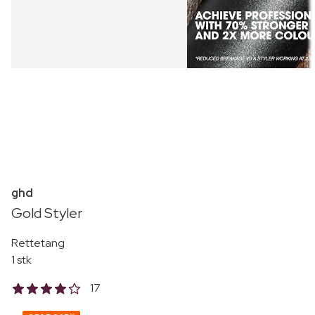
ghd
Gold Styler
Rettetang
1 stk
17