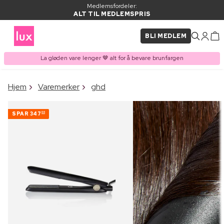
Medlemsfordeler:
ALT TIL MEDLEMSPRIS
BLI MEDLEM
La gløden vare lenger 🤎 alt for å bevare brunfargen
×
Hjem
Varemerker
ghd
VARE LAGT I
Kjøpes ofte sammen med
HANDLEKURVEN
SPAR
347
00