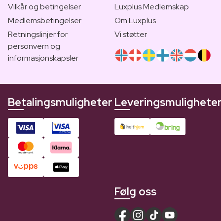
Vilkår og betingelser
Luxplus Medlemskap
Medlemsbetingelser
Om Luxplus
Retningslinjer for
Vi støtter
personvern og
informasjonskapsler
Betalingsmuligheter
Leveringsmulighete
Følg oss