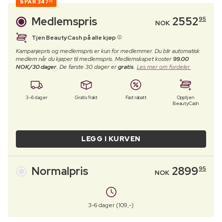
SPAR
347
00
Medlemspris
2552
95
NOK
Tjen BeautyCash på alle kjøp
Kampanjepris og medlemspris er kun for medlemmer. Du blir automatisk
medlem når du kjøper til medlemspris. Medlemskapet koster
99.00
NOK/30 dager
. De første 30 dager er
gratis
.
Les mer om fordeler.
3–6 dager
Gratis frakt
Fast rabatt
Opptjen
BeautyCash
LEGG I KURVEN
Normalpris
2899
95
NOK
3-6 dager (109,-)