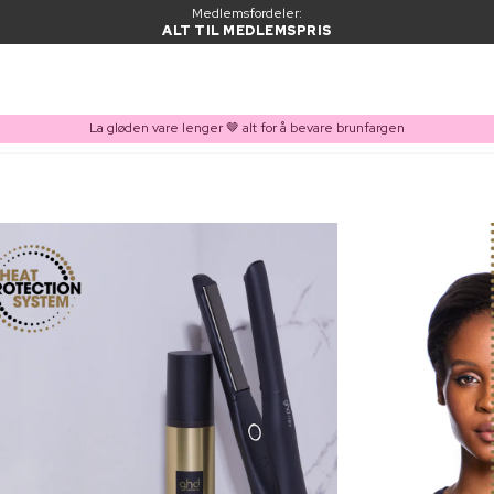
Medlemsfordeler:
ALT TIL MEDLEMSPRIS
La gløden vare lenger 🤎 alt for å bevare brunfargen
VARE LAGT I HANDLEKURVEN
Kjøpes ofte sammen med