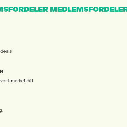
MSFORDELER MEDLEMSFORDELER
S
 deals!
R
vorittmerket ditt.
g.