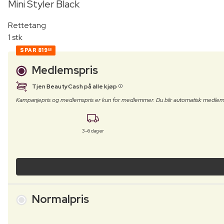
Mini Styler Black
Rettetang
1 stk
SPAR
819
00
Medlemspris
Tjen BeautyCash på alle kjøp
Kampanjepris og medlemspris er kun for medlemmer. Du blir automatisk medlem
3–6 dager
Normalpris