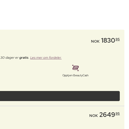
1830
95
NOK
e 30 dager er
gratis
.
Les mer om fordeler.
Opptjen BeautyCash
2649
95
NOK