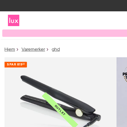
Hjem
Varemerker
ghd
SPAR
819
00
OUTLET