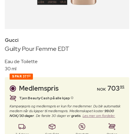
Gucci
Guilty Pour Femme EDT
Eau de Toilette
30 ml
SPAR
371
00
Medlemspris
703
95
NOK
Tjen BeautyCash på alle kjøp
Kampanjepris og medlemspris er kun for medlemmer. Du blir automatisk
medlem når du kjøper til medlemspris. Medlemskapet koster
99.00
NOK/30 dager
. De første 30 dager er
gratis
.
Les mer om fordeler.