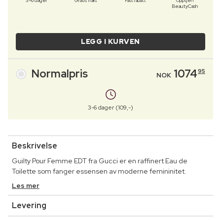
3–6 dager
Gratis frakt
Fast rabatt
Opptjen
BeautyCash
LEGG I KURVEN
Normalpris
1074
95
NOK
3-6 dager (109,-)
Beskrivelse
Guilty Pour Femme EDT fra Gucci er en raffinert Eau de
Toilette som fanger essensen av moderne femininitet.
Les mer
Levering