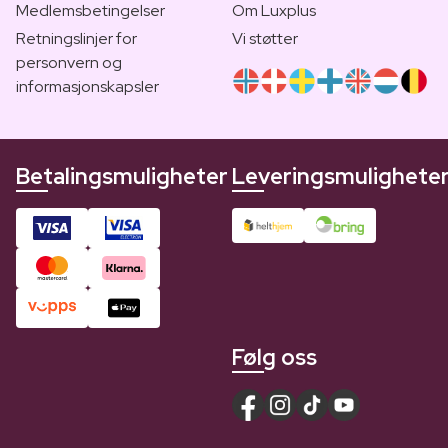
Medlemsbetingelser
Om Luxplus
Retningslinjer for
Vi støtter
personvern og
informasjonskapsler
Betalingsmuligheter
Leveringsmulighete
Følg oss