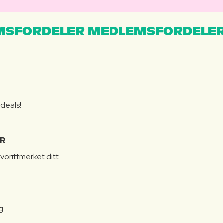
MSFORDELER MEDLEMSFORDELER
S
 deals!
R
vorittmerket ditt.
g.