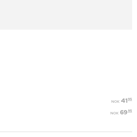
41
95
NOK
69
95
NOK