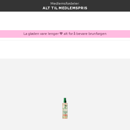
Medlemsfordeler:
ALT TIL MEDLEMSPRIS
La gløden vare lenger 🤎 alt for å bevare brunfargen
VARE LAGT I HANDLEKURVEN
Kjøpes ofte sammen med