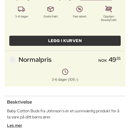
3–6 dager
Gratis frakt
Fast rabatt
Opptjen
BeautyCash
LEGG I KURVEN
Normalpris
49
95
NOK
3-6 dager (109,-)
Beskrivelse
Baby Cotton Buds fra Johnson's er et uunnværlig produkt for å
ta vare på ditt barns ører.
Les mer