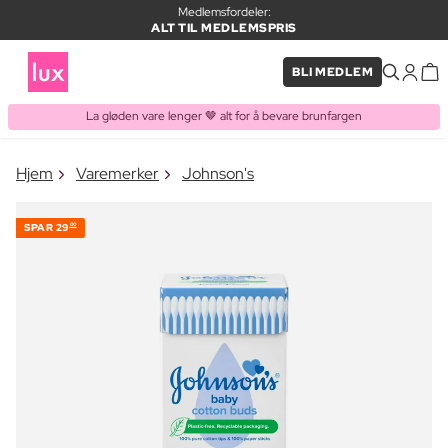
Medlemsfordeler:
ALT TIL MEDLEMSPRIS
BLI MEDLEM
La gløden vare lenger 🤎 alt for å bevare brunfargen
×
Hjem
Varemerker
Johnson's
VARE LAGT I HANDLEKURVEN
Kjøpes ofte sammen med
SPAR
29
00