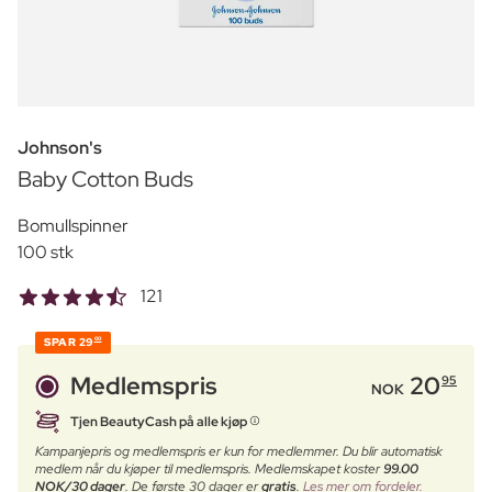
Johnson's
Baby Cotton Buds
Bomullspinner
100 stk
121
SPAR
29
00
Medlemspris
20
95
NOK
Tjen BeautyCash på alle kjøp
Kampanjepris og medlemspris er kun for medlemmer. Du blir automatisk
medlem når du kjøper til medlemspris. Medlemskapet koster
99.00
NOK/30 dager
. De første 30 dager er
gratis
.
Les mer om fordeler.