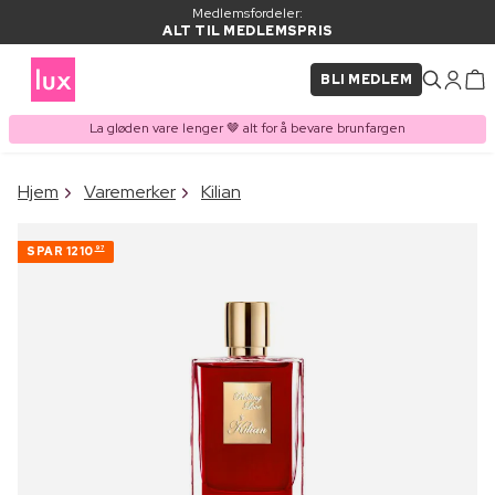
Medlemsfordeler:
ALT TIL MEDLEMSPRIS
BLI MEDLEM
La gløden vare lenger 🤎 alt for å bevare brunfargen
×
Hjem
Varemerker
Kilian
VARE LAGT I
Kjøpes ofte sammen med
HANDLEKURVEN
SPAR
1210
97