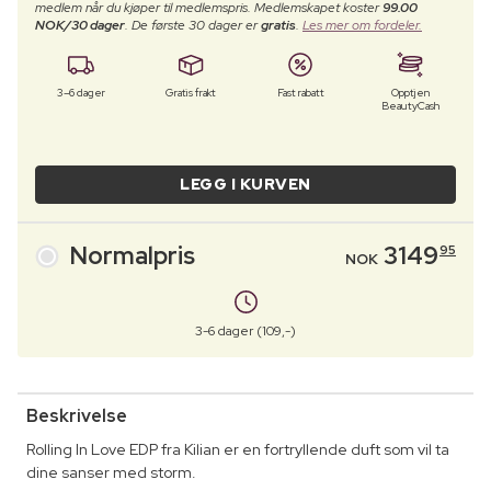
medlem når du kjøper til medlemspris. Medlemskapet koster
99.00
NOK/30 dager
. De første 30 dager er
gratis
.
Les mer om fordeler.
3–6 dager
Gratis frakt
Fast rabatt
Opptjen
BeautyCash
LEGG I KURVEN
Normalpris
3149
95
NOK
3-6 dager (109,-)
Beskrivelse
Rolling In Love EDP fra Kilian er en fortryllende duft som vil ta
dine sanser med storm.