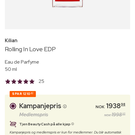
Kilian
Rolling In Love EDP
Eau de Parfyme
50 ml
25
SPAR
1210
97
Kampanjepris
1938
98
NOK
Medlemspris
1998
95
NOK
Tjen BeautyCash på alle kjøp
Kampanjepris og medlemspris er kun for medlemmer. Du blir automatisk