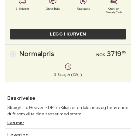
3–6 dager
Gratis frakt
Fast rabatt
Opptjen
BeautyCash
LEGG I KURVEN
Normalpris
3719
95
NOK
3-6 dager (109,-)
Beskrivelse
Straight To Heaven EDP fra Kilian er en luksuriøs og forførende
duft som vil ta dine sanser med storm.
Les mer
Levering