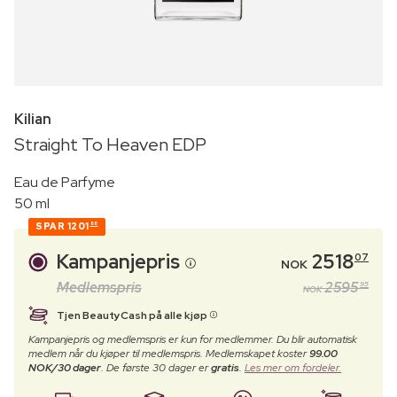
Kilian
Straight To Heaven EDP
Eau de Parfyme
50 ml
SPAR
1201
88
Kampanjepris
2518
07
NOK
Medlemspris
2595
95
NOK
Tjen BeautyCash på alle kjøp
Kampanjepris og medlemspris er kun for medlemmer. Du blir automatisk
medlem når du kjøper til medlemspris. Medlemskapet koster
99.00
NOK/30 dager
. De første 30 dager er
gratis
.
Les mer om fordeler.