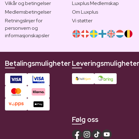
Vilkår og betingelser
Luxplus Medlemskap
Medlemsbetingelser
Om Luxplus
Retningslinjer for
Vi støtter
personvern og
informasjonskapsler
Betalingsmuligheter
Leveringsmulighete
Følg oss