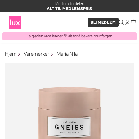
Medlemsfordeler:
ALT TIL MEDLEMSPRIS
BLI MEDLEM
La gløden vare lenger 🤎 alt for å bevare brunfargen
×
Hjem
Varemerker
Maria Nila
VARE LAGT I HANDLEKURVEN
Kjøpes ofte sammen med