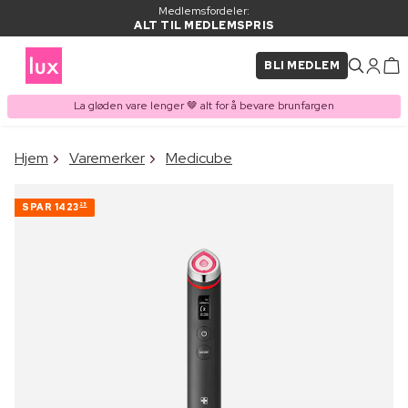
Medlemsfordeler:
ALT TIL MEDLEMSPRIS
BLI MEDLEM
La gløden vare lenger 🤎 alt for å bevare brunfargen
×
Hjem
Varemerker
Medicube
VARE LAGT I
Kjøpes ofte sammen med
HANDLEKURVEN
SPAR
1423
25