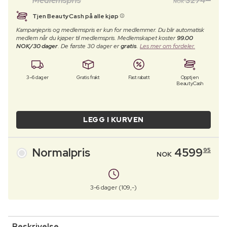
Medlemspris
3274
NOK
Tjen BeautyCash på alle kjøp
Kampanjepris og medlemspris er kun for medlemmer. Du blir automatisk
medlem når du kjøper til medlemspris. Medlemskapet koster
99.00
NOK/30 dager
. De første 30 dager er
gratis
.
Les mer om fordeler.
3–6 dager
Gratis frakt
Fast rabatt
Opptjen
BeautyCash
LEGG I KURVEN
Normalpris
4599
95
NOK
3-6 dager (109,-)
Beskrivelse