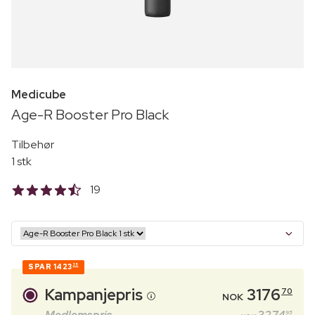
Medicube
Age-R Booster Pro Black
Tilbehør
1 stk
19
SPAR
1423
25
Kampanjepris
3176
70
NOK
95