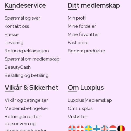
Kundeservice
Ditt medlemskap
Spørsmål og svar
Min profil
Kontakt oss
Mine fordeler
Presse
Mine favoritter
Levering
Fast ordre
Retur og reklamasjon
Bedøm produkter
Spørsmål om medlemskap
BeautyCash
Bestilling og betaling
Vilkår & Sikkerhet
Om Luxplus
Vilkår og betingelser
Luxplus Medlemskap
Medlemsbetingelser
Om Luxplus
Retningslinjer for
Vi støtter
personvern og
informasjonskapsler