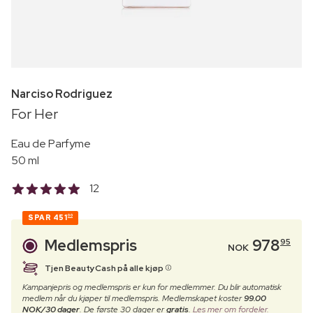
Narciso Rodriguez
For Her
Eau de Parfyme
50 ml
12
SPAR
451
00
Medlemspris
978
95
NOK
Tjen BeautyCash på alle kjøp
Kampanjepris og medlemspris er kun for medlemmer. Du blir automatisk
medlem når du kjøper til medlemspris. Medlemskapet koster
99.00
NOK/30 dager
. De første 30 dager er
gratis
.
Les mer om fordeler.