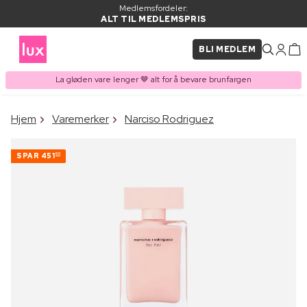
Medlemsfordeler:
ALT TIL MEDLEMSPRIS
BLI MEDLEM
La gløden vare lenger 🤎 alt for å bevare brunfargen
×
Hjem
Varemerker
Narciso Rodriguez
VARE LAGT I
Kjøpes ofte sammen med
HANDLEKURVEN
SPAR
451
00