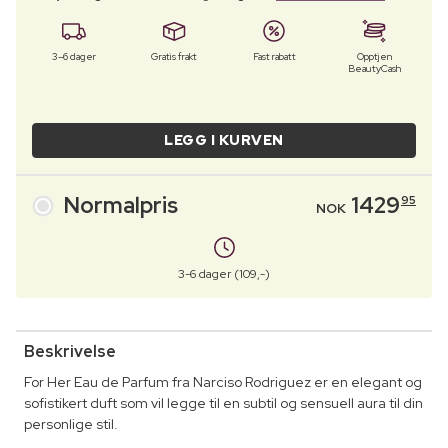
3–6 dager
Gratis frakt
Fast rabatt
Opptjen
BeautyCash
LEGG I KURVEN
Normalpris
1429
95
NOK
3-6 dager (109,-)
Beskrivelse
For Her Eau de Parfum fra Narciso Rodriguez er en elegant og
sofistikert duft som vil legge til en subtil og sensuell aura til din
personlige stil.