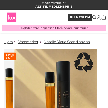
Medlemsfordeler:
ALT TIL MEDLEMSPRIS
BLI MEDLEM
La gløden vare lenger 🤎 alt for å bevare brunfargen
×
Hjem
Varemerker
Natalie Maria Scandinavian
VARE LAGT I
Kjøpes ofte sammen med
HANDLEKURVEN
SPAR
337
00