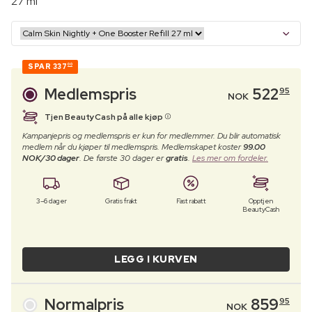
27 ml
SPAR
337
00
Medlemspris
522
95
NOK
Tjen BeautyCash på alle kjøp
Kampanjepris og medlemspris er kun for medlemmer. Du blir automatisk
medlem når du kjøper til medlemspris. Medlemskapet koster
99.00
NOK/30 dager
. De første 30 dager er
gratis
.
Les mer om fordeler.
3–6 dager
Gratis frakt
Fast rabatt
Opptjen
BeautyCash
LEGG I KURVEN
Normalpris
859
95
NOK