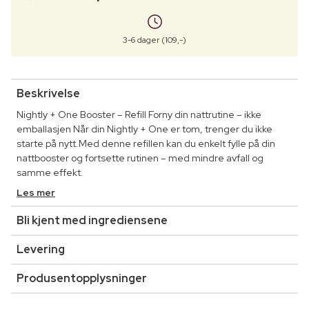
3-6 dager (109,-)
Beskrivelse
Nightly + One Booster – Refill Forny din nattrutine – ikke
emballasjen Når din Nightly + One er tom, trenger du ikke
starte på nytt.Med denne refillen kan du enkelt fylle på din
nattbooster og fortsette rutinen – med mindre avfall og
samme effekt.
Les mer
Bli kjent med ingrediensene
Levering
Produsentopplysninger