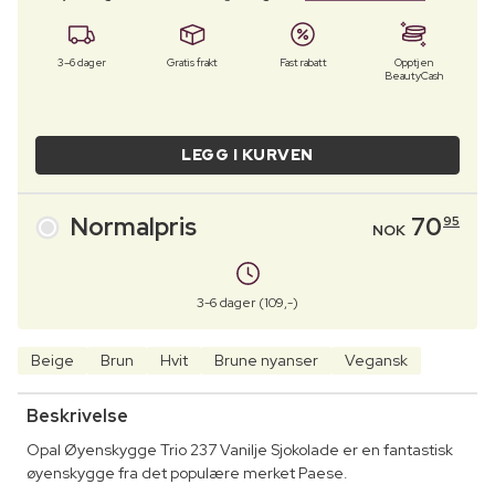
3–6 dager
Gratis frakt
Fast rabatt
Opptjen
BeautyCash
LEGG I KURVEN
Normalpris
70
95
NOK
3-6 dager (109,-)
Beige
Brun
Hvit
Brune nyanser
Vegansk
Beskrivelse
Opal Øyenskygge Trio 237 Vanilje Sjokolade er en fantastisk
øyenskygge fra det populære merket Paese.