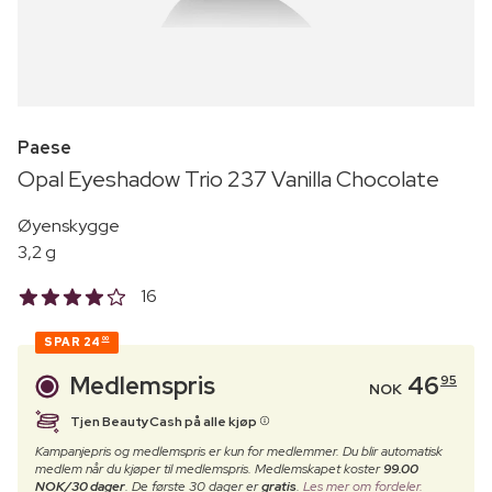
Paese
Opal Eyeshadow Trio 237 Vanilla Chocolate
Øyenskygge
3,2 g
16
SPAR
24
00
Medlemspris
46
95
NOK
Tjen BeautyCash på alle kjøp
Kampanjepris og medlemspris er kun for medlemmer. Du blir automatisk
medlem når du kjøper til medlemspris. Medlemskapet koster
99.00
NOK/30 dager
. De første 30 dager er
gratis
.
Les mer om fordeler.