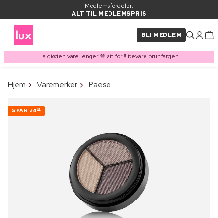
Medlemsfordeler:
ALT TIL MEDLEMSPRIS
BLI MEDLEM
La gløden vare lenger 🤎 alt for å bevare brunfargen
×
Hjem
Varemerker
Paese
VARE LAGT I
Kjøpes ofte sammen med
HANDLEKURVEN
SPAR
24
00