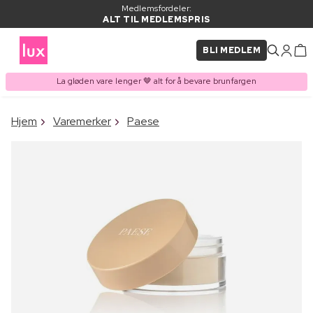
Medlemsfordeler:
ALT TIL MEDLEMSPRIS
BLI MEDLEM
La gløden vare lenger 🤎 alt for å bevare brunfargen
×
Hjem
Varemerker
Paese
VARE LAGT I
Kjøpes ofte sammen med
HANDLEKURVEN