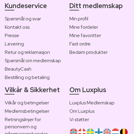
Kundeservice
Ditt medlemskap
Spørsmål og svar
Min profil
Kontakt oss
Mine fordeler
Presse
Mine favoritter
Levering
Fast ordre
Retur og reklamasjon
Bedøm produkter
Spørsmål om medlemskap
BeautyCash
Bestilling og betaling
Vilkår & Sikkerhet
Om Luxplus
Vilkår og betingelser
Luxplus Medlemskap
Medlemsbetingelser
Om Luxplus
Retningslinjer for
Vi støtter
personvern og
informasjonskapsler