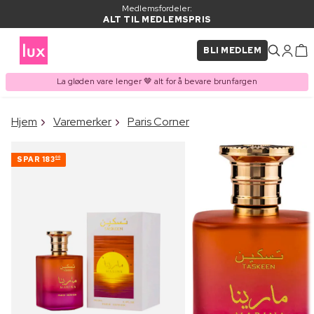
Medlemsfordeler:
ALT TIL MEDLEMSPRIS
BLI MEDLEM
La gløden vare lenger 🤎 alt for å bevare brunfargen
×
Hjem
Varemerker
Paris Corner
VARE LAGT I
Kjøpes ofte sammen med
HANDLEKURVEN
SPAR
183
00