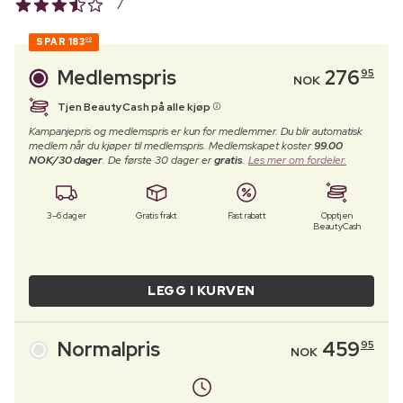
7
SPAR
183
00
Medlemspris
276
95
NOK
Tjen BeautyCash på alle kjøp
Kampanjepris og medlemspris er kun for medlemmer. Du blir automatisk
medlem når du kjøper til medlemspris. Medlemskapet koster
99.00
NOK/30 dager
. De første 30 dager er
gratis
.
Les mer om fordeler.
3–6 dager
Gratis frakt
Fast rabatt
Opptjen
BeautyCash
LEGG I KURVEN
Normalpris
459
95
NOK