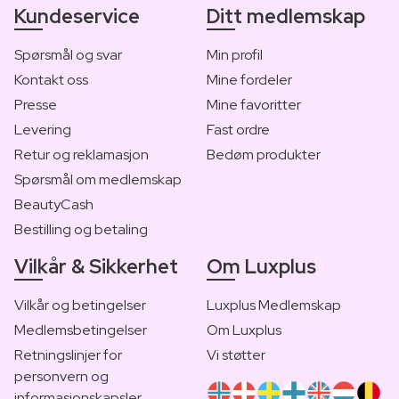
Kundeservice
Ditt medlemskap
Spørsmål og svar
Min profil
Kontakt oss
Mine fordeler
Presse
Mine favoritter
Levering
Fast ordre
Retur og reklamasjon
Bedøm produkter
Spørsmål om medlemskap
BeautyCash
Bestilling og betaling
Vilkår & Sikkerhet
Om Luxplus
Vilkår og betingelser
Luxplus Medlemskap
Medlemsbetingelser
Om Luxplus
Retningslinjer for
Vi støtter
personvern og
informasjonskapsler