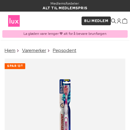
Medlemsfordeler:
ALT TIL MEDLEMSPRIS
BLI MEDLEM
La gløden vare lenger 🤎 alt for å bevare brunfargen
×
Hjem
Varemerker
Pepsodent
VARE LAGT I
Kjøpes ofte sammen med
HANDLEKURVEN
SPAR
13
00