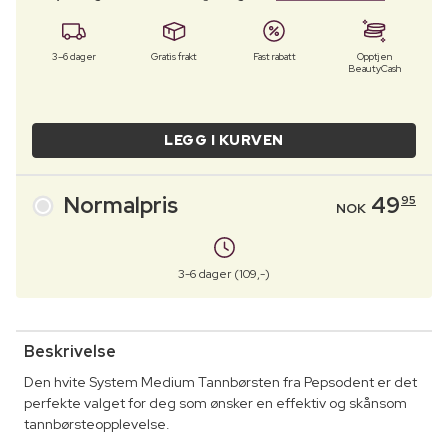
3–6 dager
Gratis frakt
Fast rabatt
Opptjen
BeautyCash
LEGG I KURVEN
Normalpris
49
95
NOK
3-6 dager (109,-)
Beskrivelse
Den hvite System Medium Tannbørsten fra Pepsodent er det
perfekte valget for deg som ønsker en effektiv og skånsom
tannbørsteopplevelse.