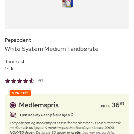
Pepsodent
White System Medium Tandbørste
Tannkost
1 stk
61
SPAR
13
00
Medlemspris
36
95
NOK
Tjen BeautyCash på alle kjøp
Kampanjepris og medlemspris er kun for medlemmer. Du blir automatisk
medlem når du kjøper til medlemspris. Medlemskapet koster
99.00
NOK/30 dager
. De første 30 dager er
gratis
.
Les mer om fordeler.