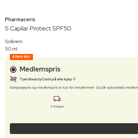
Pharmaceris
S Capilar Protect SPF50
Solkrem
50 ml
SPAR
66
00
Medlemspris
Tjen BeautyCash på alle kjøp
Kampanjepris og medlemspris er kun for medlemmer. Du blir automatisk medlem
3–6 dager