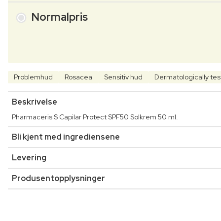
Normalpris
Problemhud
Rosacea
Sensitiv hud
Dermatologically te
Beskrivelse
Pharmaceris S Capilar Protect SPF50 Solkrem 50 ml.
Bli kjent med ingrediensene
Levering
Produsentopplysninger