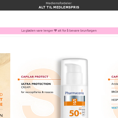
Medlemsfordeler:
ALT TIL MEDLEMSPRIS
La gløden vare lenger 🤎 alt for å bevare brunfargen
VARE LAGT I HANDLEKURVEN
Kjøpes ofte sammen med