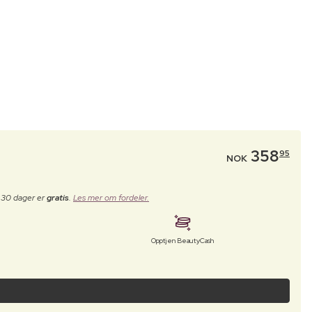
358
95
NOK
e 30 dager er
gratis
.
Les mer om fordeler.
Opptjen BeautyCash