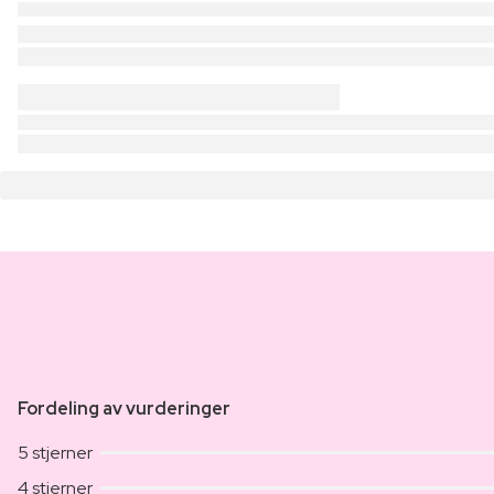
Fordeling av vurderinger
5 stjerner
4 stjerner