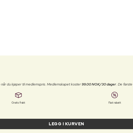
 når du kjøper til medlemspris. Medlemskapet koster
99.00 NOK/30 dager
. De først
Gratis frakt
Fast rabatt
LEGG I KURVEN