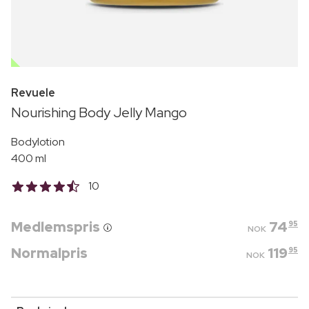
OUTLET
Revuele
Nourishing Body Jelly Mango
Bodylotion
400 ml
10
Medlemspris
74
95
NOK
Normalpris
119
95
NOK