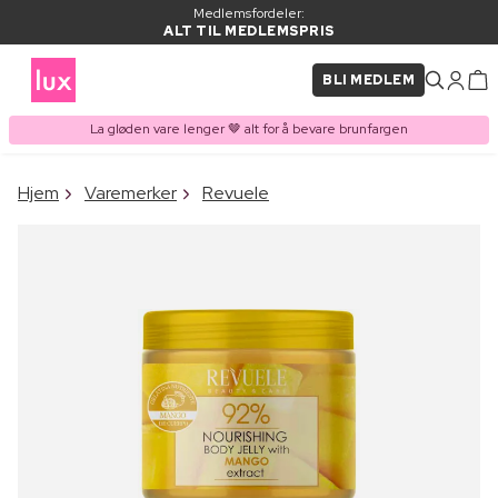
Medlemsfordeler:
ALT TIL MEDLEMSPRIS
BLI MEDLEM
La gløden vare lenger 🤎 alt for å bevare brunfargen
×
Hjem
Varemerker
Revuele
VARE LAGT I
Kjøpes ofte sammen med
HANDLEKURVEN