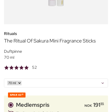
Rituals
The Ritual Of Sakura Mini Fragrance Sticks
Duftpinne
70 ml
52
SPAR
43
00
Medlemspris
191
95
NOK