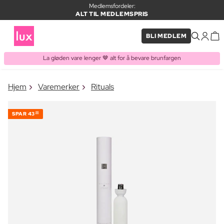
Medlemsfordeler:
ALT TIL MEDLEMSPRIS
BLI MEDLEM
La gløden vare lenger 🤎 alt for å bevare brunfargen
×
Hjem
Varemerker
Rituals
VARE LAGT I HANDLEKURVEN
Kjøpes ofte sammen med
SPAR
43
00