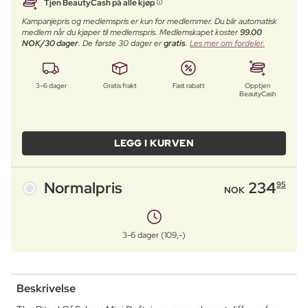
Tjen BeautyCash på alle kjøp
Kampanjepris og medlemspris er kun for medlemmer. Du blir automatisk
medlem når du kjøper til medlemspris. Medlemskapet koster
99.00
NOK/30 dager
. De første 30 dager er
gratis
.
Les mer om fordeler.
3–6 dager
Gratis frakt
Fast rabatt
Opptjen
BeautyCash
LEGG I KURVEN
Normalpris
234
95
NOK
3-6 dager (109,-)
Beskrivelse