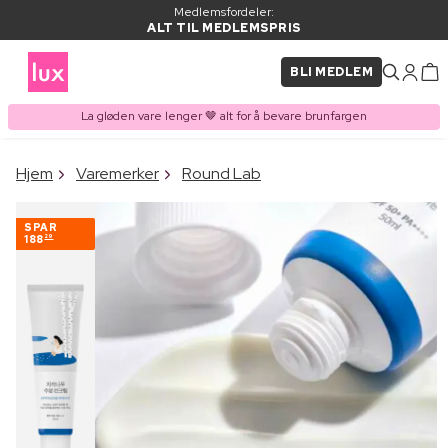
Medlemsfordeler:
ALT TIL MEDLEMSPRIS
BLI MEDLEM
La gløden vare lenger 🤎 alt for å bevare brunfargen
×
Hjem
Varemerker
Round Lab
VARE LAGT I
Kjøpes ofte sammen med
HANDLEKURVEN
SPAR
188
29