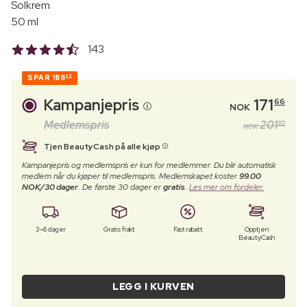
Solkrem
50 ml
143
SPAR
188
29
Kampanjepris
171
66
NOK
Medlemspris
201
95
NOK
Tjen BeautyCash på alle kjøp
Kampanjepris og medlemspris er kun for medlemmer. Du blir automatisk
medlem når du kjøper til medlemspris. Medlemskapet koster
99.00
NOK/30 dager
. De første 30 dager er
gratis
.
Les mer om fordeler.
3–6 dager
Gratis frakt
Fast rabatt
Opptjen
BeautyCash
LEGG I KURVEN