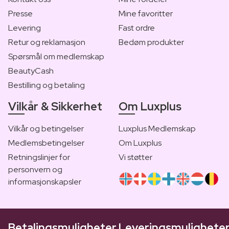
Presse
Mine favoritter
Levering
Fast ordre
Retur og reklamasjon
Bedøm produkter
Spørsmål om medlemskap
BeautyCash
Bestilling og betaling
Vilkår & Sikkerhet
Om Luxplus
Vilkår og betingelser
Luxplus Medlemskap
Medlemsbetingelser
Om Luxplus
Retningslinjer for
Vi støtter
personvern og
informasjonskapsler
Betalingsmuligheter
Leveringsmulighete