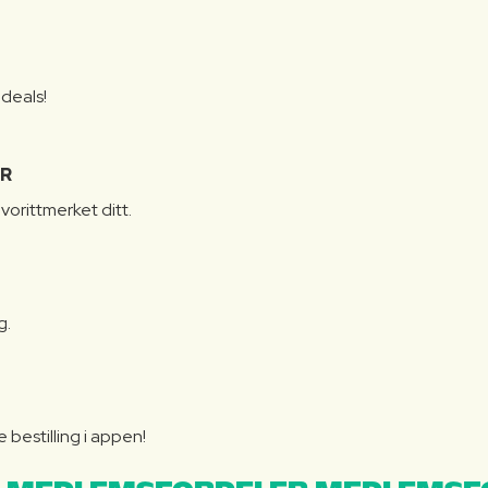
S
 deals!
R
vorittmerket ditt.
g.
bestilling i appen!