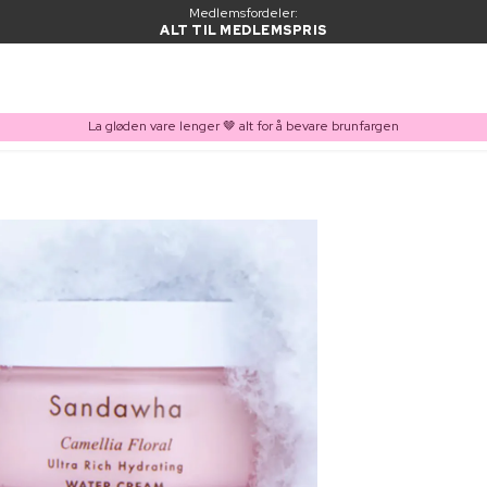
Medlemsfordeler:
ALT TIL MEDLEMSPRIS
La gløden vare lenger 🤎 alt for å bevare brunfargen
VARE LAGT I HANDLEKURVEN
Kjøpes ofte sammen med