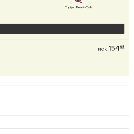
Opptjen BeautyCash
154
95
NOK