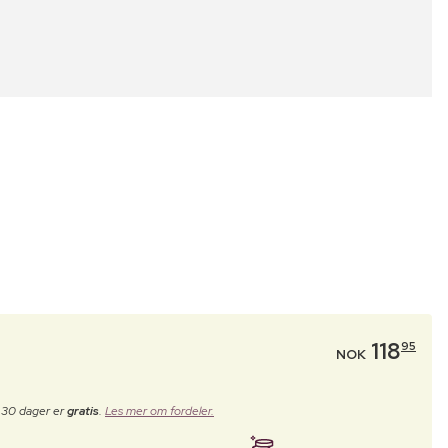
118
95
NOK
e 30 dager er
gratis
.
Les mer om fordeler.