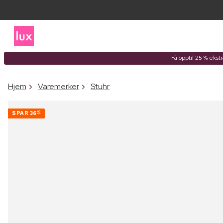
Få opptil 25 % ekst
Hjem
Varemerker
Stuhr
SPAR
36
00