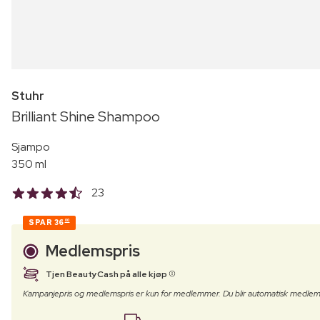
Stuhr
Brilliant Shine Shampoo
Sjampo
350 ml
23
SPAR
36
00
Medlemspris
Tjen BeautyCash på alle kjøp
Kampanjepris og medlemspris er kun for medlemmer. Du blir automatisk medlem