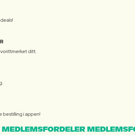
S
 deals!
R
vorittmerket ditt.
g.
bestilling i appen!
 MEDLEMSFORDELER MEDLEMSF