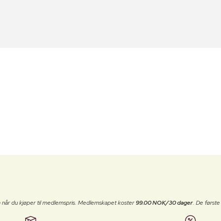
 når du kjøper til medlemspris. Medlemskapet koster
99.00 NOK/30 dager
. De først