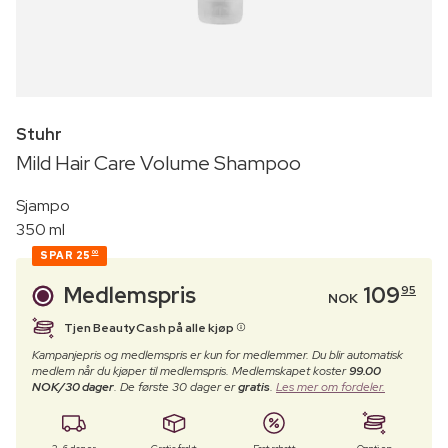
Stuhr
Mild Hair Care Volume Shampoo
Sjampo
350 ml
SPAR
25
00
Medlemspris
109
95
NOK
Tjen BeautyCash på alle kjøp
Kampanjepris og medlemspris er kun for medlemmer. Du blir automatisk
medlem når du kjøper til medlemspris. Medlemskapet koster
99.00
NOK/30 dager
. De første 30 dager er
gratis
.
Les mer om fordeler.