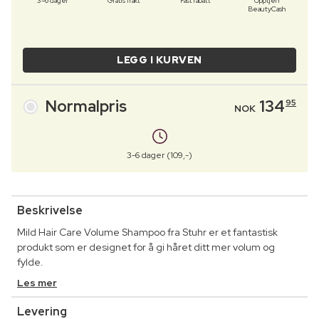
3–6 dager
Gratis frakt
Fast rabatt
Opptjen
BeautyCash
LEGG I KURVEN
Normalpris
134
95
NOK
3-6 dager (109,-)
Beskrivelse
Mild Hair Care Volume Shampoo fra Stuhr er et fantastisk
produkt som er designet for å gi håret ditt mer volum og
fylde.
Les mer
Levering