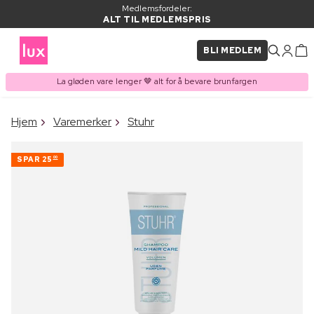
Medlemsfordeler:
ALT TIL MEDLEMSPRIS
BLI MEDLEM
La gløden vare lenger 🤎 alt for å bevare brunfargen
×
Hjem
Varemerker
Stuhr
VARE LAGT I
Kjøpes ofte sammen med
HANDLEKURVEN
SPAR
25
00