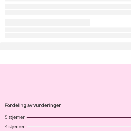
Fordeling av vurderinger
5 stjerner
4 stjerner