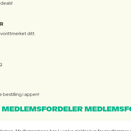
 deals!
R
vorittmerket ditt.
g.
bestilling i appen!
 MEDLEMSFORDELER MEDLEMSF