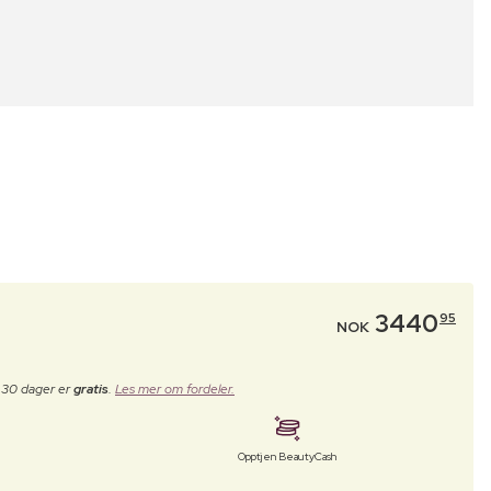
3440
95
NOK
e 30 dager er
gratis
.
Les mer om fordeler.
Opptjen BeautyCash