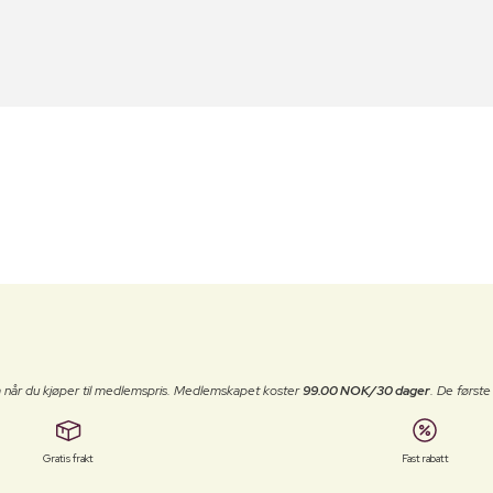
 når du kjøper til medlemspris. Medlemskapet koster
99.00 NOK/30 dager
. De først
Gratis frakt
Fast rabatt