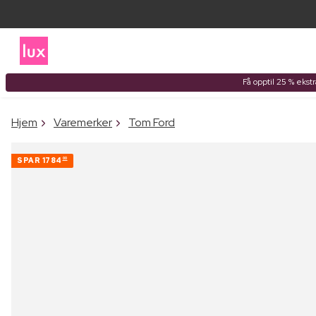
Få opptil 25 % ekst
Hjem
Varemerker
Tom Ford
SPAR
1784
00