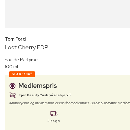
Tom Ford
Lost Cherry EDP
Eau de Parfyme
100 ml
SPAR
1784
00
Medlemspris
Tjen BeautyCash på alle kjøp
Kampanjepris og medlemspris er kun for medlemmer. Du blir automatisk medlem
3–6 dager