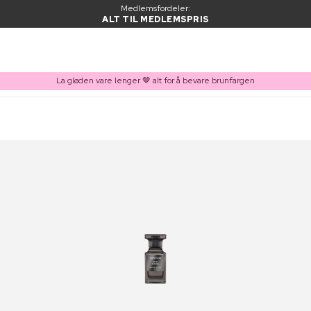
Medlemsfordeler:
ALT TIL MEDLEMSPRIS
La gløden vare lenger 🤎 alt for å bevare brunfargen
VARE LAGT I HANDLEKURVEN
Kjøpes ofte sammen med