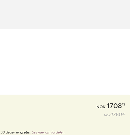
1708
12
NOK
1760
95
NOK
e 30 dager er
gratis
.
Les mer om fordeler.