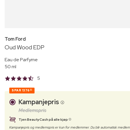
Tom Ford
Oud Wood EDP
Eau de Parfyme
50 ml
5
SPAR
1376
83
Kampanjepris
Medlemspris
Tjen BeautyCash på alle kjøp
Kampanjepris og medlemspris er kun for medlemmer. Du blir automatisk medlem