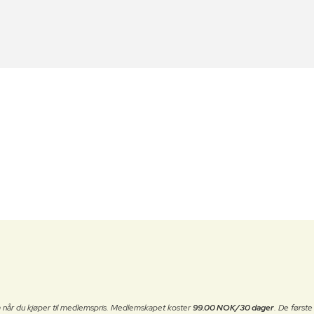
 når du kjøper til medlemspris. Medlemskapet koster
99.00 NOK/30 dager
. De først