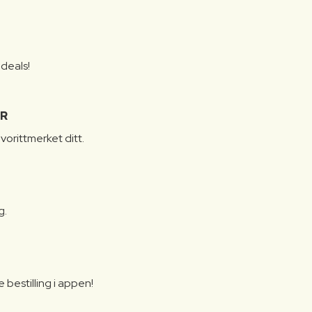
S
 deals!
R
vorittmerket ditt.
g.
bestilling i appen!