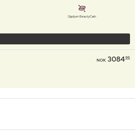
Opptjen BeautyCash
3084
95
NOK