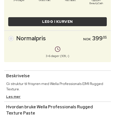
3–6 dager
Gratis frakt
Fast rabatt
Opptjen
BeautyCash
LEGG I KURVEN
Normalpris
399
95
NOK
3-6 dager (109,-)
Beskrivelse
Gi struktur til frisyren med Wella Professionals EIMI Rugged
Texture.
Les mer
Hvordan bruke Wella Professionals Rugged
Texture Paste