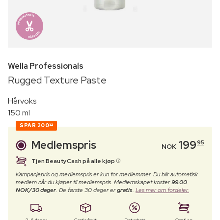
Wella Professionals
Rugged Texture Paste
Hårvoks
150 ml
SPAR
200
00
Medlemspris
199
95
NOK
Tjen BeautyCash på alle kjøp
Kampanjepris og medlemspris er kun for medlemmer. Du blir automatisk
medlem når du kjøper til medlemspris. Medlemskapet koster
99.00
NOK/30 dager
. De første 30 dager er
gratis
.
Les mer om fordeler.