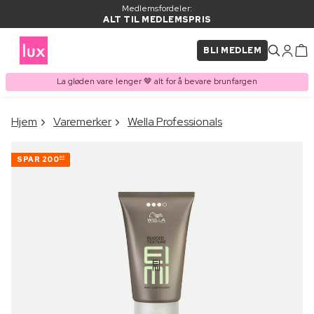
Medlemsfordeler:
ALT TIL MEDLEMSPRIS
BLI MEDLEM
La gløden vare lenger 🤎 alt for å bevare brunfargen
×
Hjem
Varemerker
Wella Professionals
VARE LAGT I
Kjøpes ofte sammen med
HANDLEKURVEN
SPAR
200
00