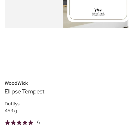
WoodWick
Ellipse Tempest
Duftlys
453 g
6