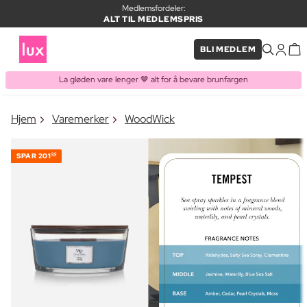
Medlemsfordeler:
ALT TIL MEDLEMSPRIS
BLI MEDLEM
La gløden vare lenger 🤎 alt for å bevare brunfargen
×
Hjem
Varemerker
WoodWick
VARE LAGT I HANDLEKURVEN
Kjøpes ofte sammen med
SPAR
201
00