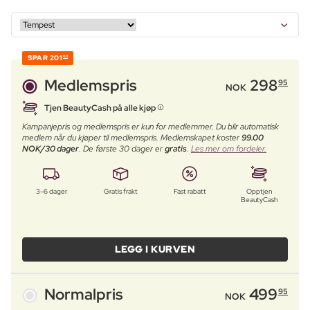
SPAR
201
00
Medlemspris
298
95
NOK
Tjen BeautyCash på alle kjøp
Kampanjepris og medlemspris er kun for medlemmer. Du blir automatisk
medlem når du kjøper til medlemspris. Medlemskapet koster
99.00
NOK/30 dager
. De første 30 dager er
gratis
.
Les mer om fordeler.
3–6 dager
Gratis frakt
Fast rabatt
Opptjen
BeautyCash
LEGG I KURVEN
Normalpris
499
95
NOK