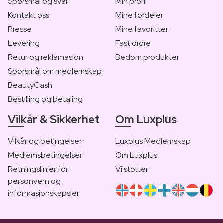
Spørsmål og svar
Min profil
Kontakt oss
Mine fordeler
Presse
Mine favoritter
Levering
Fast ordre
Retur og reklamasjon
Bedøm produkter
Spørsmål om medlemskap
BeautyCash
Bestilling og betaling
Vilkår & Sikkerhet
Om Luxplus
Vilkår og betingelser
Luxplus Medlemskap
Medlemsbetingelser
Om Luxplus
Retningslinjer for
Vi støtter
personvern og
informasjonskapsler