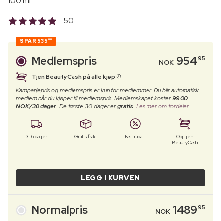
100 ml
50
SPAR
535
00
Medlemspris
954
95
NOK
Tjen BeautyCash på alle kjøp
Kampanjepris og medlemspris er kun for medlemmer. Du blir automatisk
medlem når du kjøper til medlemspris. Medlemskapet koster
99.00
NOK/30 dager
. De første 30 dager er
gratis
.
Les mer om fordeler.
3–6 dager
Gratis frakt
Fast rabatt
Opptjen
BeautyCash
LEGG I KURVEN
Normalpris
1489
95
NOK