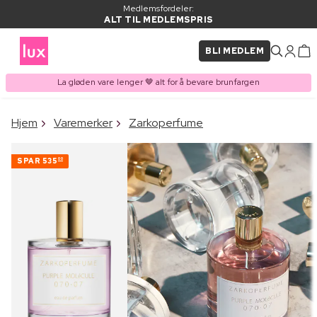
Medlemsfordeler:
ALT TIL MEDLEMSPRIS
BLI MEDLEM
La gløden vare lenger 🤎 alt for å bevare brunfargen
×
Hjem
Varemerker
Zarkoperfume
VARE LAGT I
Kjøpes ofte sammen med
HANDLEKURVEN
SPAR
535
00